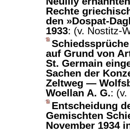
Neuilly ernannten
Rechte griechisc
den »Dospat-Dag
1933
: (v. Nostitz-W
Schiedssprüche
auf Grund von Art
St. Germain einge
Sachen der Konz
Zeltweg — Wolfs
Woellan A. G.
: (v
Entscheidung d
Gemischten Schie
November 1934 in