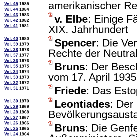
amerikanischer Re
Vol. 45
1985
Vol. 44
1984
Vol. 43
1983
v. Elbe
: Einige F
Vol. 42
1982
Vol. 41
1981
XIX. Jahrhundert
Vol. 40
1980
Spencer
: Die Ve
Vol. 39
1979
Vol. 38
1978
Rechte der Neutra
Vol. 37
1977
Vol. 36
1976
Bruns
: Der Besc
Vol. 35
1975
Vol. 34
1974
vom 17. April 1935
Vol. 33
1973
Vol. 32
1972
Friede
: Das Esto
Vol. 31
1971
Leontiades
: Der
Vol. 30
1970
Vol. 29
1969
Bevölkerungsaust
Vol. 28
1968
Vol. 27
1967
Vol. 26
1966
Bruns
: Die Genf
Vol. 25
1965
Vol. 24
1964