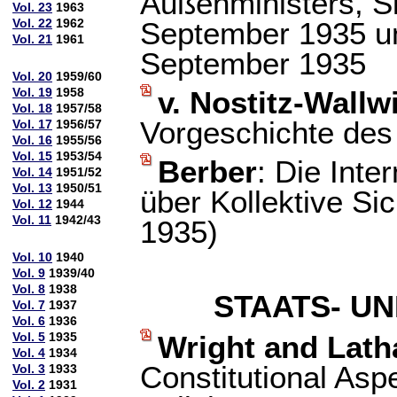
Außenministers, S
Vol. 23
1963
Vol. 22
1962
September 1935 un
Vol. 21
1961
September 1935
Vol. 20
1959/60
Vol. 19
1958
v. Nostitz-Wallw
Vol. 18
1957/58
Vorgeschichte des 
Vol. 17
1956/57
Vol. 16
1955/56
Vol. 15
1953/54
Berber
: Die Inte
Vol. 14
1951/52
Vol. 13
1950/51
über Kollektive Sic
Vol. 12
1944
Vol. 11
1942/43
1935)
Vol. 10
1940
Vol. 9
1939/40
Vol. 8
1938
STAATS- U
Vol. 7
1937
Vol. 6
1936
Vol. 5
1935
Wright and Lat
Vol. 4
1934
Constitutional Asp
Vol. 3
1933
Vol. 2
1931