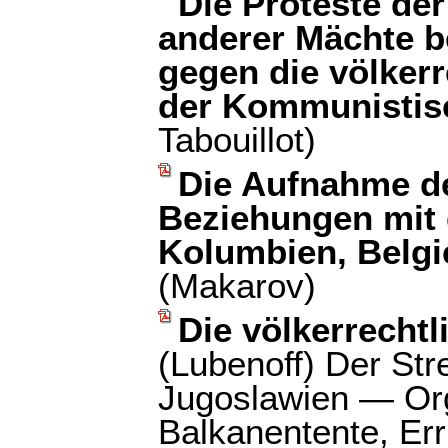
Die Proteste der
anderer Mächte b
gegen die völker
der Kommunistisc
Tabouillot)
Die Aufnahme d
Beziehungen mit 
Kolumbien, Belg
(Makarov)
Die völkerrecht
(Lubenoff) Der Str
Jugoslawien — Org
Balkanentente, Err