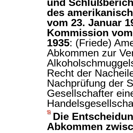
und Schlußbericht
des amerikanisc
vom 23. Januar 1
Kommission vom 3
1935
: (Friede) Am
Abkommen zur Ver
Alkoholschmuggel
Recht der Nacheil
Nachprüfung der S
Gesellschafter ein
Handelsgesellscha
Die Entscheidun
Abkommen zwisch