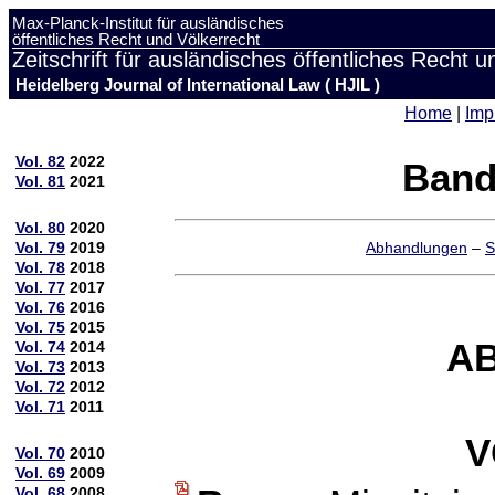
Max-Planck-Institut für ausländisches
öffentliches Recht und Völkerrecht
Zeitschrift für ausländisches öffentliches Recht u
Heidelberg Journal of International Law ( HJIL )
Home
|
Imp
Vol. 82
2022
Band
Vol. 81
2021
Vol. 80
2020
Vol. 79
2019
Abhandlungen
–
S
Vol. 78
2018
Vol. 77
2017
Vol. 76
2016
Vol. 75
2015
A
Vol. 74
2014
Vol. 73
2013
Vol. 72
2012
Vol. 71
2011
V
Vol. 70
2010
Vol. 69
2009
Vol. 68
2008