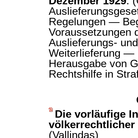
Dezember 1929
: 
Auslieferungsgeset
Regelungen — Begr
Voraussetzungen d
Auslieferungs- un
Weiterlieferung —
Herausgabe von G
Rechtshilfe in Str
Die vorläufige I
völkerrechtlicher
(Vallindas)