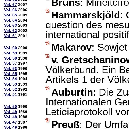
Bruns
: Mineitcir
Vol. 67
2007
Vol. 66
2006
Hammarskjöld
:
Vol. 65
2005
Vol. 64
2004
question des mesur
Vol. 63
2003
Vol. 62
2002
international positi
Vol. 61
2001
Makarov
: Sowje
Vol. 60
2000
Vol. 59
1999
v. Gretschanino
Vol. 58
1998
Vol. 57
1997
Völkerbund. Ein B
Vol. 56
1996
Vol. 55
1995
Artikels 1 der Völ
Vol. 54
1994
Vol. 53
1993
Auburtin
: Die Z
Vol. 52
1992
Vol. 51
1991
Internationalen G
Vol. 50
1990
Leticiaprotokoll v
Vol. 49
1989
Vol. 48
1988
Preuß
: Der Umfa
Vol. 47
1987
Vol. 46
1986