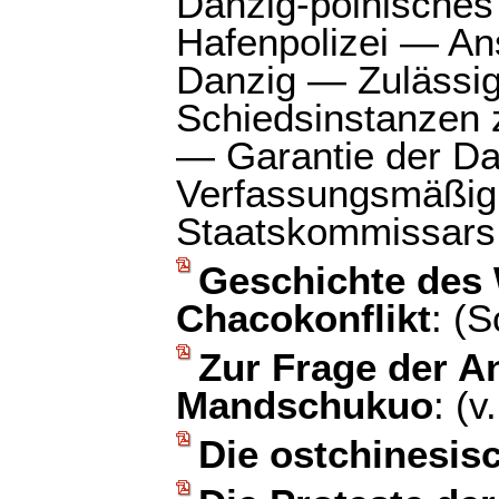
Danzig-polnische
Hafenpolizei — Ans
Danzig — Zulässig
Schiedsinstanzen 
— Garantie der Da
Verfassungsmäßigk
Staatskommissars
Geschichte des
Chacokonflikt
: (S
Zur Frage der 
Mandschukuo
: (v
Die ostchinesis