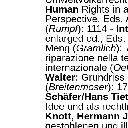
Human
Rights in 
Perspective, Eds.
(
Rumpf
): 1114 -
In
enlarged ed., Eds.
Meng (
Gramlich
):
riparazione nella te
internazionale (
Oel
Walter
: Grundriss
(
Breitenmoser
): 1
Schäfer/Hans Tie
Idee und als recht
Knott, Hermann J
gestohlenen und ill