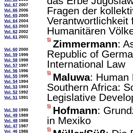
das Erbe Jugoslaw
Vol. 67
2007
Fragen der kollekt
Vol. 66
2006
Vol. 65
2005
Verantwortlichkeit
Vol. 64
2004
Vol. 63
2003
Humanitären Völke
Vol. 62
2002
Vol. 61
2001
Zimmermann
: A
Vol. 60
2000
Republic of German
Vol. 59
1999
Vol. 58
1998
International Law
Vol. 57
1997
Vol. 56
1996
Maluwa
: Human 
Vol. 55
1995
Vol. 54
1994
Southern Africa: 
Vol. 53
1993
Vol. 52
1992
Legislative Devel
Vol. 51
1991
Hofmann
: Grun
Vol. 50
1990
Vol. 49
1989
in Mexiko
Vol. 48
1988
Vol. 47
1987
Vol. 46
1986