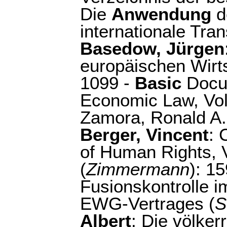
Die
Anwendung
d
internationale Tra
Basedow, Jürgen
europäischen Wirt
1099 -
Basic
Docum
Economic Law, Vols
Zamora, Ronald A.
Berger, Vincent
: 
of Human Rights, V
(
Zimmermann
): 1
Fusionskontrolle i
EWG-Vertrages (
S
Albert
: Die völke