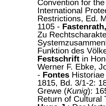
Convention for the
International Prot
Restrictions, Ed. 
1105 -
Fastenrath,
Zu Rechtscharakte
Systemzusammenh
Funktion des Völke
Festschrift
in Hono
Werner F. Ebke, Jo
-
Fontes
Historiae 
1815, Bd. 3/1-2: 1
Grewe (
Kunig
): 16
Return of Cultural