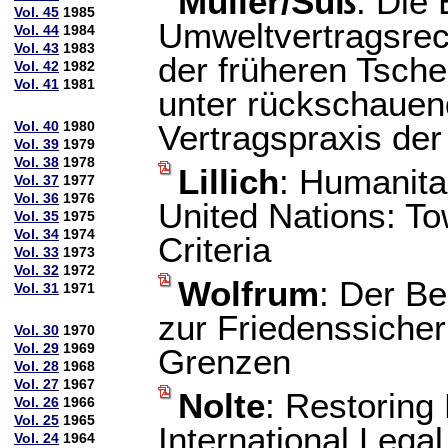
Müller/Süß
: Die
Vol. 45
1985
Umweltvertragsrec
Vol. 44
1984
Vol. 43
1983
der früheren Tsch
Vol. 42
1982
Vol. 41
1981
unter rückschauen
Vol. 40
1980
Vertragspraxis de
Vol. 39
1979
Vol. 38
1978
Lillich
: Humanita
Vol. 37
1977
Vol. 36
1976
United Nations: T
Vol. 35
1975
Vol. 34
1974
Criteria
Vol. 33
1973
Vol. 32
1972
Wolfrum
: Der B
Vol. 31
1971
zur Friedenssiche
Vol. 30
1970
Vol. 29
1969
Grenzen
Vol. 28
1968
Vol. 27
1967
Nolte
: Restoring
Vol. 26
1966
Vol. 25
1965
International Legal
Vol. 24
1964