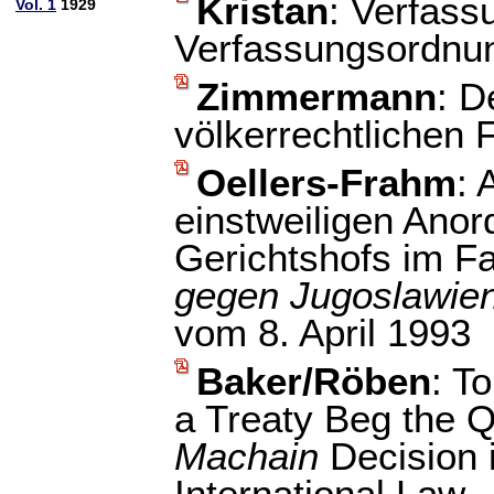
Kristan
: Verfass
Vol. 1
1929
Verfassungsordnu
Zimmermann
: D
völkerrechtlichen
Oellers-Frahm
:
einstweiligen Anor
Gerichtshofs im Fa
gegen Jugoslawien
vom 8. April 1993
Baker/Röben
: T
a Treaty Beg the 
Machain
Decision 