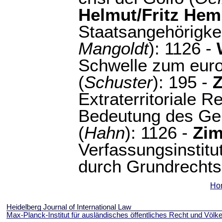
Helmut/Fritz Hem
Staatsangehörigkeit
Mangoldt
): 1126 -
Schwelle zum eur
(
Schuster
): 195 -
Z
Extraterritoriale 
Bedeutung des Gen
(
Hahn
): 1126 -
Zim
Verfassungsinstitu
durch Grundrechts
Ho
Heidelberg Journal of International Law
Max-Planck-Institut für ausländisches öffentliches Recht und Völke