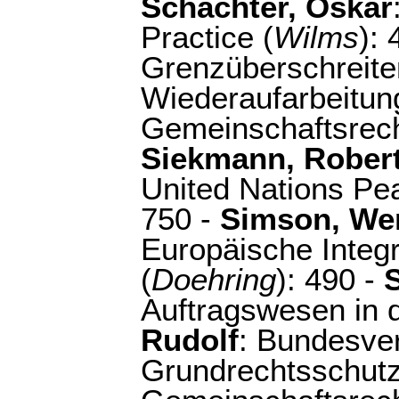
Schachter, Oskar
Practice (
Wilms
):
Grenzüberschreit
Wiederaufarbeitun
Gemeinschaftsrech
Siekmann, Robert
United Nations Pe
750 -
Simson, We
Europäische Integ
(
Doehring
): 490 -
S
Auftragswesen in 
Rudolf
: Bundesver
Grundrechtsschut