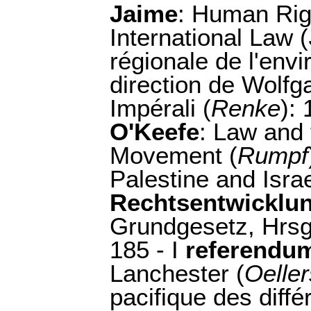
Jaime
: Human Rig
International Law (
régionale de l'env
direction de Wolfg
Impérali (
Renke
):
O'Keefe
: Law and 
Movement (
Rumpf
Palestine and Israe
Rechtsentwicklu
Grundgesetz, Hrsg
185 - I
referendu
Lanchester (
Oelle
pacifique des diff