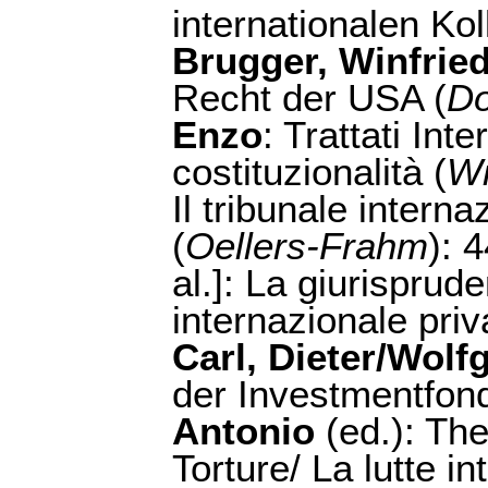
internationalen Kol
Brugger, Winfrie
Recht der USA (
Do
Enzo
: Trattati Int
costituzionalità (
W
Il tribunale interna
(
Oellers-Frahm
): 
al.]: La giurisprude
internazionale priv
Carl, Dieter/Wolf
der Investmentfond
Antonio
(ed.): The
Torture/ La lutte in