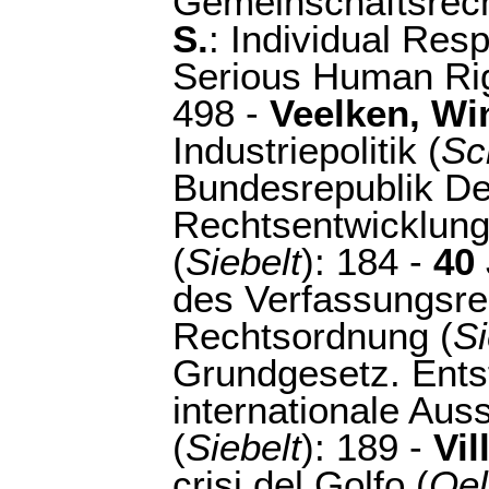
Gemeinschaftsrech
S.
: Individual Resp
Serious Human Righ
498 -
Veelken, Wi
Industriepolitik (
Sc
Bundesrepublik De
Rechtsentwicklung
(
Siebelt
): 184 -
40
des Verfassungsrec
Rechtsordnung (
Si
Grundgesetz. Ent
internationale Aus
(
Siebelt
): 189 -
Vil
crisi del Golfo (
Oel