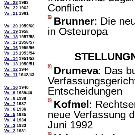
Vol. 23
1963
Conflict
Vol. 22
1962
Vol. 21
1961
Brunner
: Die ne
Vol. 20
1959/60
in Osteuropa
Vol. 19
1958
Vol. 18
1957/58
Vol. 17
1956/57
Vol. 16
1955/56
Vol. 15
1953/54
STELLUNG
Vol. 14
1951/52
Vol. 13
1950/51
Drumeva
: Das b
Vol. 12
1944
Vol. 11
1942/43
Verfassungsgerich
Vol. 10
1940
Entscheidungen
Vol. 9
1939/40
Vol. 8
1938
Kofmel
: Rechtse
Vol. 7
1937
Vol. 6
1936
neue Verfassung d
Vol. 5
1935
Vol. 4
1934
Juni 1992
Vol. 3
1933
Vol. 2
1931