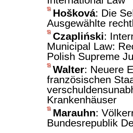
International Law
Hošková
: Die S
Ausgewählte recht
Czapliński
: Inte
Municipal Law: Rec
Polish Supreme Ju
Walter
: Neuere 
französischen Staa
verschuldensunabh
Krankenhäuser
Marauhn
: Völker
Bundesrepublik De