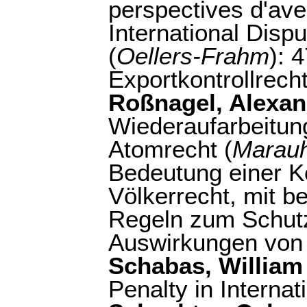
perspectives d'ave
International Disp
(
Oellers-Frahm
): 
Exportkontrollrecht
Roßnagel, Alexan
Wiederaufarbeitun
Atomrecht (
Marau
Bedeutung einer Ko
Völkerrecht, mit b
Regeln zum Schutz
Auswirkungen von 
Schabas, William
Penalty in Internat