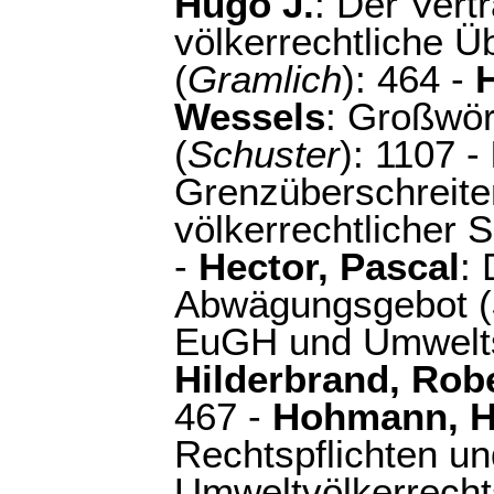
Hugo J.
: Der Vert
völkerrechtliche Ü
(
Gramlich
): 464 -
Wessels
: Großwör
(
Schuster
): 1107 -
Grenzüberschreite
völkerrechtlicher 
-
Hector, Pascal
: 
Abwägungsgebot (
EuGH und Umwelts
Hilderbrand, Robe
467 -
Hohmann, H
Rechtspflichten un
Umweltvölkerrecht