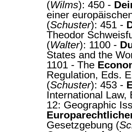
(
Wilms
): 450 -
Dei
einer europäische
(
Schuster
): 451 -
Theodor Schweisfu
(
Walter
): 1100 -
Du
States and the Wor
1101 - The
Econo
Regulation, Eds. E
(
Schuster
): 453 -
E
International Law,
12: Geographic Is
Europarechtliche
Gesetzgebung (
Sc