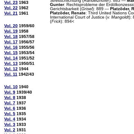
Streitschlichtung (
Randelzhofer
): 883 —
Mar
Vol. 23
1963
Gunter
: Rechtsprobleme der Erdölkonzess
Vol. 22
1962
Gerichtsbarkeit (
Grisel
): 889 —
Platzöder, 
Platzöder, Renate
: Third United Nations C
Vol. 21
1961
International Court of Justice (
v. Mangoldt
):
(
Frick
): 894<
Vol. 20
1959/60
Vol. 19
1958
Vol. 18
1957/58
Vol. 17
1956/57
Vol. 16
1955/56
Vol. 15
1953/54
Vol. 14
1951/52
Vol. 13
1950/51
Vol. 12
1944
Vol. 11
1942/43
Vol. 10
1940
Vol. 9
1939/40
Vol. 8
1938
Vol. 7
1937
Vol. 6
1936
Vol. 5
1935
Vol. 4
1934
Vol. 3
1933
Vol. 2
1931