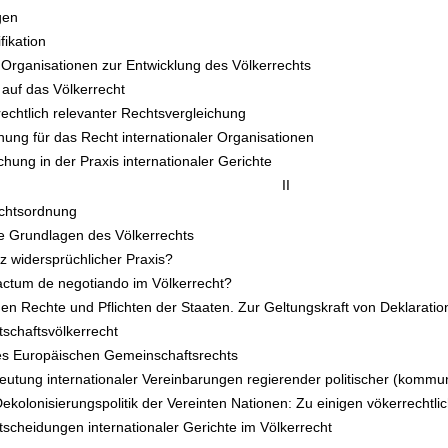
gen
fikation
n Organisationen zur Entwicklung des Völkerrechts
 auf das Völkerrecht
rechtlich relevanter Rechtsvergleichung
hung für das Recht internationaler Organisationen
hung in der Praxis internationaler Gerichte
II
echtsordnung
ie Grundlagen des Völkerrechts
tz widersprüchlicher Praxis?
ctum de negotiando im Völkerrecht?
ichen Rechte und Pflichten der Staaten. Zur Geltungskraft von Deklar
rtschaftsvölkerrecht
des Europäischen Gemeinschaftsrechts
deutung internationaler Vereinbarungen regierender politischer (kommun
ekolonisierungspolitik der Vereinten Nationen: Zu einigen vökerrechtl
ntscheidungen internationaler Gerichte im Völkerrecht