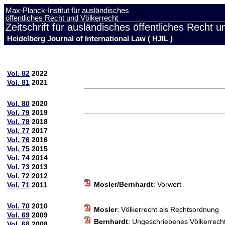
Max-Planck-Institut für ausländisches
öffentliches Recht und Völkerrecht
Zeitschrift für ausländisches öffentliches Recht u
Heidelberg Journal of International Law ( HJIL )
Vol. 82
2022
Vol. 81
2021
Vol. 80
2020
Vol. 79
2019
Vol. 78
2018
Vol. 77
2017
Vol. 76
2016
Vol. 75
2015
Vol. 74
2014
Vol. 73
2013
Vol. 72
2012
Mosler/Bernhardt
: Vorwort
Vol. 71
2011
Vol. 70
2010
Mosler
: Völkerrecht als Rechtsordnung
Vol. 69
2009
Bernhardt
: Ungeschriebenes Völkerrech
Vol. 68
2008