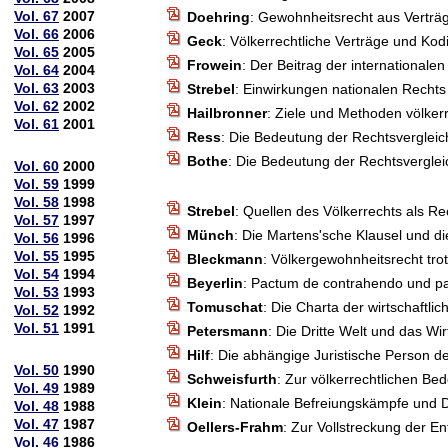
Vol. 67
2007
Doehring
: Gewohnheitsrecht aus Verträ
Vol. 66
2006
Geck
: Völkerrechtliche Verträge und Kodi
Vol. 65
2005
Frowein
: Der Beitrag der internationale
Vol. 64
2004
Vol. 63
2003
Strebel
: Einwirkungen nationalen Rechts
Vol. 62
2002
Hailbronner
: Ziele und Methoden völker
Vol. 61
2001
Ress
: Die Bedeutung der Rechtsvergleic
Bothe
: Die Bedeutung der Rechtsvergleic
Vol. 60
2000
Vol. 59
1999
Vol. 58
1998
Strebel
: Quellen des Völkerrechts als R
Vol. 57
1997
Münch
: Die Martens'sche Klausel und d
Vol. 56
1996
Vol. 55
1995
Bleckmann
: Völkergewohnheitsrecht tro
Vol. 54
1994
Beyerlin
: Pactum de contrahendo und pa
Vol. 53
1993
Tomuschat
: Die Charta der wirtschaftl
Vol. 52
1992
Vol. 51
1991
Petersmann
: Die Dritte Welt und das Wi
Hilf
: Die abhängige Juristische Person 
Vol. 50
1990
Schweisfurth
: Zur völkerrechtlichen Be
Vol. 49
1989
Klein
: Nationale Befreiungskämpfe und D
Vol. 48
1988
Vol. 47
1987
Oellers-Frahm
: Zur Vollstreckung der E
Vol. 46
1986