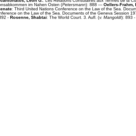
cantonatos, Leon G.
: Les Relations Consulaires aux Termes de la Co
ionsabkommen im Nahen Osten (
Petersmann
): 888 —
Oellers-Frahm, 
Renate
: Third United Nations Conference on the Law of the Sea. Docu
onference on the Law of the Sea. Documents of the Geneva Session 19
 892 -
Rosenne, Shabtai
: The World Court. 3. Aufl. (
v. Mangoldt
): 893 