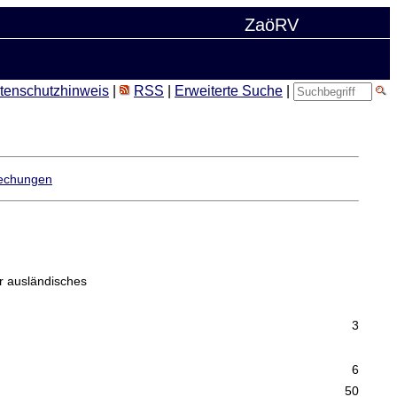
ZaöRV
tenschutzhinweis
|
RSS
|
Erweiterte Suche
|
echungen
ür ausländisches
3
6
50