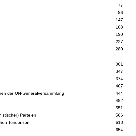
77
96
147
168
190
227
280
301
347
374
407
ationen der UN-Generalversammlung
444
492
551
istischer) Parteien
586
ichen Tendenzen
618
654