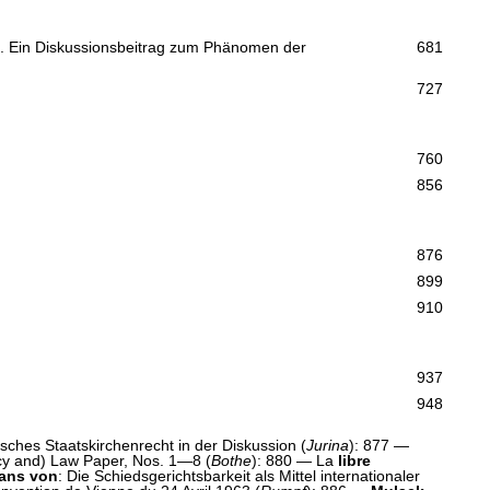
te. Ein Diskussionsbeitrag zum Phänomen der
681
727
760
856
876
899
910
937
948
sches Staatskirchenrecht in der Diskussion (
Jurina
): 877 —
cy and) Law Paper, Nos. 1—8 (
Bothe
): 880 — La
libre
ans von
: Die Schiedsgerichtsbarkeit als Mittel internationaler