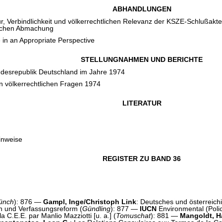
ABHANDLUNGEN
ur, Verbindlichkeit und völkerrechtlichen Relevanz der KSZE-Schlußak
tlichen Abmachung
 in an Appropriate Perspective
STELLUNGNAHMEN UND BERICHTE
undesrepublik Deutschland im Jahre 1974
n völkerrechtlichen Fragen 1974
LITERATUR
inweise
REGISTER ZU BAND 36
ünch
): 876 —
Gampl, Inge/Christoph Link
: Deutsches und österreichi
ion und Verfassungsreform (
Gündling
): 877 —
IUCN
Environmental (Poli
la C.E.E. par Manlio Mazziotti [u. a.] (
Tomuschat
): 881 —
Mangoldt, H