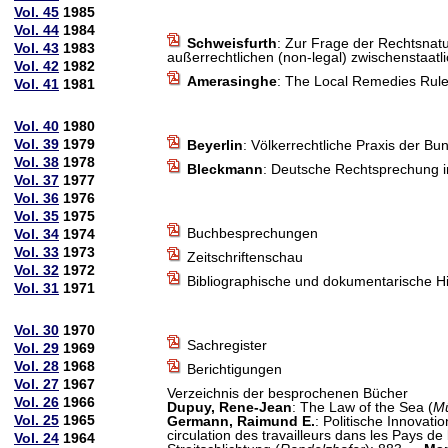
Vol. 45
1985
Vol. 44
1984
Schweisfurth
: Zur Frage der Rechtsnat
Vol. 43
1983
außerrechtlichen (non-legal) zwischenstaa
Vol. 42
1982
Amerasinghe
: The Local Remedies Rule
Vol. 41
1981
Vol. 40
1980
Vol. 39
1979
Beyerlin
: Völkerrechtliche Praxis der B
Vol. 38
1978
Bleckmann
: Deutsche Rechtsprechung i
Vol. 37
1977
Vol. 36
1976
Vol. 35
1975
Buchbesprechungen
Vol. 34
1974
Vol. 33
1973
Zeitschriftenschau
Vol. 32
1972
Bibliographische und dokumentarische H
Vol. 31
1971
Vol. 30
1970
Sachregister
Vol. 29
1969
Vol. 28
1968
Berichtigungen
Vol. 27
1967
Verzeichnis der besprochenen Bücher
Vol. 26
1966
Dupuy, Rene-Jean
: The Law of the Sea (
M
Vol. 25
1965
Germann, Raimund E.
: Politische Innovat
circulation des travailleurs dans les Pays de 
Vol. 24
1964