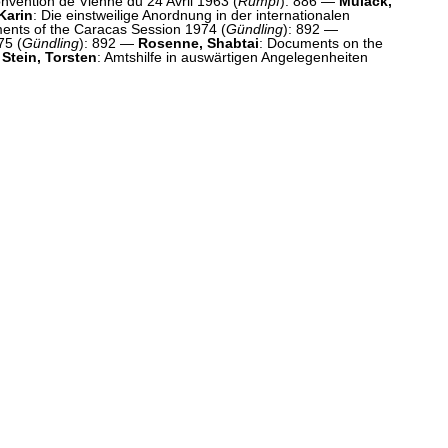
nvention de Vienne du 24 Avril 1963 (
Rumpf
): 886 —
Mulack,
Karin
: Die einstweilige Anordnung in der internationalen
ments of the Caracas Session 1974 (
Gündling
): 892 —
75 (
Gündling
): 892 —
Rosenne, Shabtai
: Documents on the
-
Stein, Torsten
: Amtshilfe in auswärtigen Angelegenheiten