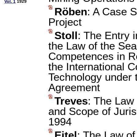
Vol. 1
1929
Röben
: A Case S
Project
Stoll
: The Entry 
the Law of the Sea:
Competences in Re
the International
Technology under 
Agreement
Treves
: The Law 
and Scope of Juris
1994
Eitel
: The Law of