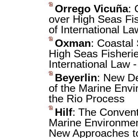
Orrego Vicuña
:
over High Seas Fi
of International La
Oxman
: Coastal
High Seas Fisheri
International Law
Beyerlin
: New De
of the Marine Envi
the Rio Process
Hilf
: The Conventi
Marine Environment
New Approaches t