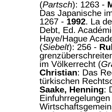
(
Partsch
): 1263 -
M
Das Japanische im
1267 -
1992
. La d
Debt, Ed. Académie
Haye/Hague Academ
(
Siebelt
): 256 -
Ru
grenzüberschreite
im Völkerrecht (
Gr
Christian
: Das Re
türkischen Rechtso
Saake, Henning
:
Einfuhrregelungen
Wirtschaftsgemein