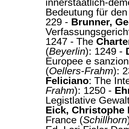
innerstaatlich-dem
Bedeutung für den
229 -
Brunner, Ge
Verfassungsgericht
1247 - The
Charte
(
Beyerlin
): 1249 -
Europee e sanzion
(
Oellers-Frahm
): 
Feliciano
: The Int
Frahm
): 1250 -
Eh
Legistlative Gewal
Eick, Christophe 
France (
Schillhorn