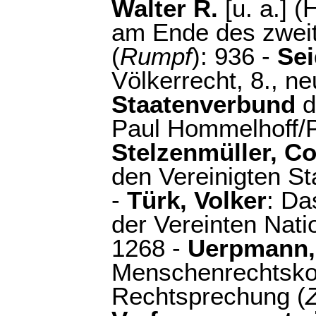
Walter R.
[u. a.] (
am Ende des zweit
(
Rumpf
): 936 -
Sei
Völkerrecht, 8., ne
Staatenverbund
d
Paul Hommelhoff/P
Stelzenmüller, C
den Vereinigten St
-
Türk, Volker
: Da
der Vereinten Nat
1268 -
Uerpmann,
Menschenrechtskon
Rechtsprechung (