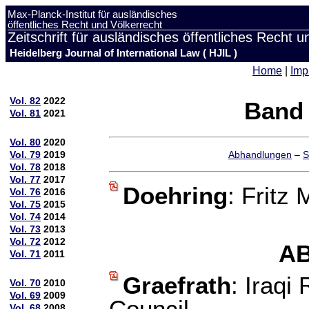
Max-Planck-Institut für ausländisches
öffentliches Recht und Völkerrecht
Zeitschrift für ausländisches öffentliches Recht u
Heidelberg Journal of International Law ( HJIL )
Home
|
Imp
Vol. 82
2022
Band 
Vol. 81
2021
Vol. 80
2020
Vol. 79
2019
Abhandlungen
–
S
Vol. 78
2018
Vol. 77
2017
Doehring
: Fritz
Vol. 76
2016
Vol. 75
2015
Vol. 74
2014
Vol. 73
2013
Vol. 72
2012
A
Vol. 71
2011
Graefrath
: Iraqi
Vol. 70
2010
Vol. 69
2009
Vol. 68
2008