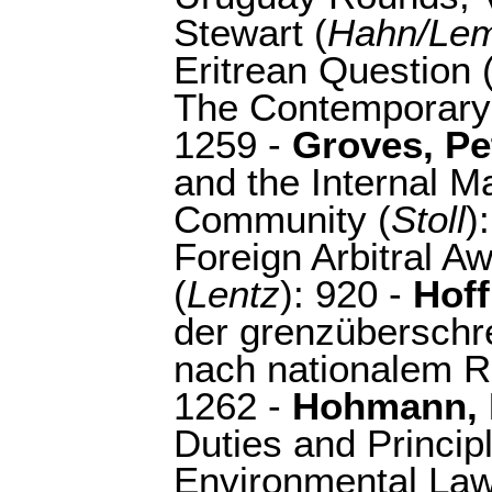
Stewart (
Hahn/Le
Eritrean Question 
The Contemporary 
1259 -
Groves, Pe
and the Internal M
Community (
Stoll
)
Foreign Arbitral A
(
Lentz
): 920 -
Hof
der grenzüberschre
nach nationalem R
1262 -
Hohmann, 
Duties and Princip
Environmental Law