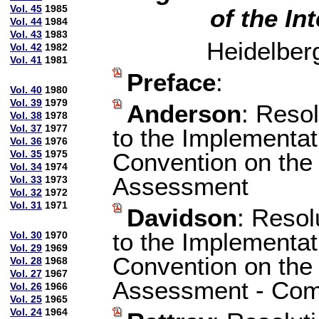
Vol. 45
1985
of the I
Vol. 44
1984
Vol. 43
1983
Heidelber
Vol. 42
1982
Vol. 41
1981
Preface
:
Vol. 40
1980
Vol. 39
1979
Anderson
: Reso
Vol. 38
1978
Vol. 37
1977
to the Implementat
Vol. 36
1976
Vol. 35
1975
Convention on the
Vol. 34
1974
Assessment
Vol. 33
1973
Vol. 32
1972
Vol. 31
1971
Davidson
: Resol
to the Implementat
Vol. 30
1970
Vol. 29
1969
Convention on the
Vol. 28
1968
Vol. 27
1967
Assessment - Co
Vol. 26
1966
Vol. 25
1965
Vol. 24
1964