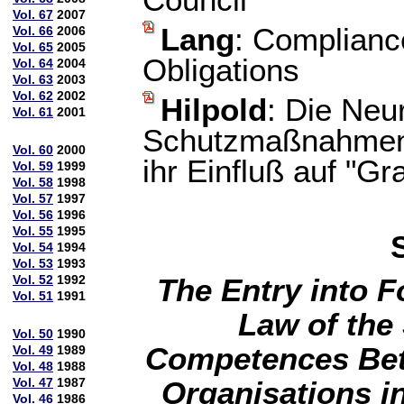
Council
Vol. 67
2007
Lang
: Complianc
Vol. 66
2006
Vol. 65
2005
Obligations
Vol. 64
2004
Vol. 63
2003
Vol. 62
2002
Hilpold
: Die Neu
Vol. 61
2001
Schutzmaßnahmen
Vol. 60
2000
ihr Einfluß auf "
Vol. 59
1999
Vol. 58
1998
Vol. 57
1997
Vol. 56
1996
Vol. 55
1995
Vol. 54
1994
Vol. 53
1993
Vol. 52
1992
The Entry into F
Vol. 51
1991
Law of the 
Vol. 50
1990
Competences Betw
Vol. 49
1989
Vol. 48
1988
Vol. 47
1987
Organisations i
Vol. 46
1986