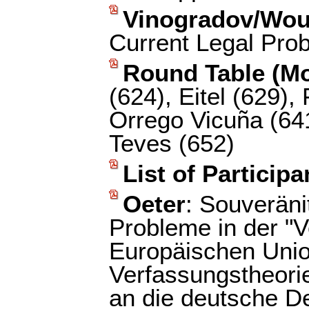
Vinogradov/Wou
Current Legal Pro
Round Table (M
(624), Eitel (629),
Orrego Vicuña (641
Teves (652)
List of Participa
Oeter
: Souveräni
Probleme in der "
Europäischen Unio
Verfassungstheori
an die deutsche D