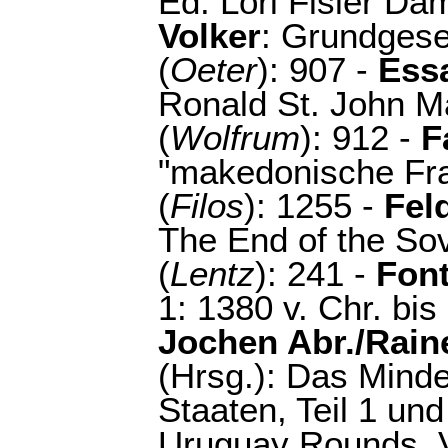
Ed. Lori Fisler Da
Volker
: Grundgese
(
Oeter
): 907 -
Ess
Ronald St. John M
(
Wolfrum
): 912 -
F
"makedonische Frag
(
Filos
): 1255 -
Fel
The End of the So
(
Lentz
): 241 -
Fon
1: 1380 v. Chr. bis
Jochen Abr./Rain
(Hrsg.): Das Minde
Staaten, Teil 1 und
Uruguay Rounds, Vo