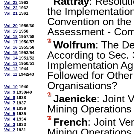
Rattray
: Resolut
Vol. 23
1963
Vol. 22
1962
the Implementation
Vol. 21
1961
Convention on the
Vol. 20
1959/60
Assessment - Co
Vol. 19
1958
Vol. 18
1957/58
Wolfrum
: The D
Vol. 17
1956/57
Vol. 16
1955/56
According to Sec. 
Vol. 15
1953/54
Vol. 14
1951/52
Implementation Ag
Vol. 13
1950/51
Vol. 12
1944
Followed for Other
Vol. 11
1942/43
Organisations?
Vol. 10
1940
Vol. 9
1939/40
Jaenicke
: Joint
Vol. 8
1938
Vol. 7
1937
Mining Operations
Vol. 6
1936
Vol. 5
1935
French
: Joint V
Vol. 4
1934
Vol. 3
1933
Mining Operation
Vol. 2
1931