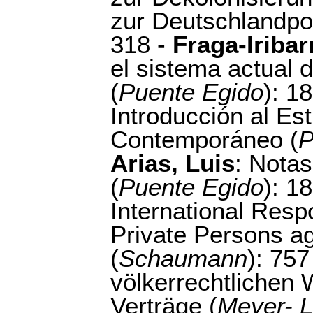
zur Deutschlandpoli
318 -
Fraga-Iribar
el sistema actual d
(
Puente Egido
): 1
Introducción al Es
Contemporáneo (
P
Arias, Luis
: Nota
(
Puente Egido
): 1
International Respo
Private Persons ag
(
Schaumann
): 757
völkerrechtlichen
Verträge (
Meyer- L