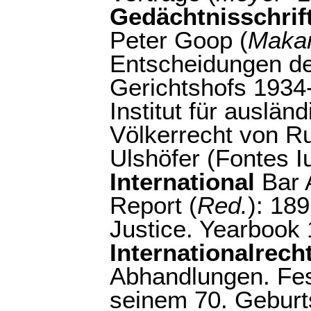
Gedächtnisschrif
Peter Goop (
Maka
Entscheidungen de
Gerichtshofs 1934
Institut für auslän
Völkerrecht von Ru
Ulshöfer (Fontes Iu
International
Bar 
Report (
Red.
): 189
Justice. Yearbook
Internationalrech
Abhandlungen. Fest
seinem 70. Geburts