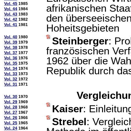
Vol. 45
1985
afrikanischen Sta
Vol. 44
1984
Vol. 43
1983
den überseeische
Vol. 42
1982
Vol. 41
1981
Hoheitsgebieten
Vol. 40
1980
Steinberger
: Pr
Vol. 39
1979
Vol. 38
1978
französischen Ve
Vol. 37
1977
1962 über die Wah
Vol. 36
1976
Vol. 35
1975
Republik durch da
Vol. 34
1974
Vol. 33
1973
Vol. 32
1972
Vol. 31
1971
Vergleichu
Vol. 30
1970
Vol. 29
1969
Kaiser
: Einleitun
Vol. 28
1968
Vol. 27
1967
Vol. 26
1966
Strebel
: Verglei
Vol. 25
1965
Vol. 24
1964