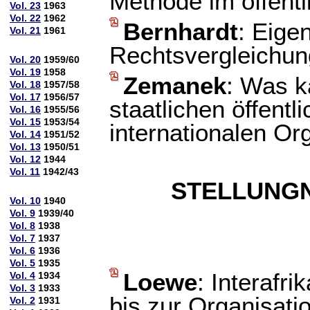
Methode im öffent
Vol. 23
1963
Vol. 22
1962
Bernhardt
: Eige
Vol. 21
1961
Rechtsvergleichung
Vol. 20
1959/60
Vol. 19
1958
Zemanek
: Was k
Vol. 18
1957/58
Vol. 17
1956/57
staatlichen öffent
Vol. 16
1955/56
Vol. 15
1953/54
internationalen Or
Vol. 14
1951/52
Vol. 13
1950/51
Vol. 12
1944
Vol. 11
1942/43
STELLUNG
Vol. 10
1940
Vol. 9
1939/40
Vol. 8
1938
Vol. 7
1937
Vol. 6
1936
Vol. 5
1935
Loewe
: Interaf
Vol. 4
1934
Vol. 3
1933
bis zur Organisati
Vol. 2
1931