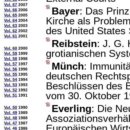
Vol. 67
2007
Bayer
: Das Prin
Vol. 66
2006
Vol. 65
2005
Kirche als Proble
Vol. 64
2004
Vol. 63
2003
des United States
Vol. 62
2002
Vol. 61
2001
Reibstein
: J. G.
Vol. 60
2000
grotianischen Sys
Vol. 59
1999
Vol. 58
1998
Münch
: Immunitä
Vol. 57
1997
Vol. 56
1996
deutschen Rechtsp
Vol. 55
1995
Vol. 54
1994
Beschlüssen des 
Vol. 53
1993
Vol. 52
1992
vom 30. Oktober 1
Vol. 51
1991
Everling
: Die Ne
Vol. 50
1990
Vol. 49
1989
Assoziationsverhä
Vol. 48
1988
Vol. 47
1987
Europäischen Wirt
Vol. 46
1986