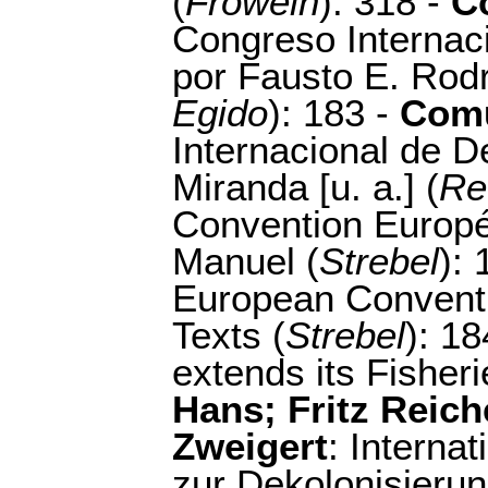
(
Frowein
): 318 -
C
Congreso Interna
por Fausto E. Rodr
Egido
): 183 -
Comu
Internacional de 
Miranda [u. a.] (
Re
Convention Europé
Manuel (
Strebel
):
European Conventi
Texts (
Strebel
): 18
extends its Fisheri
Hans; Fritz Reich
Zweigert
: Interna
zur Dekolonisierun