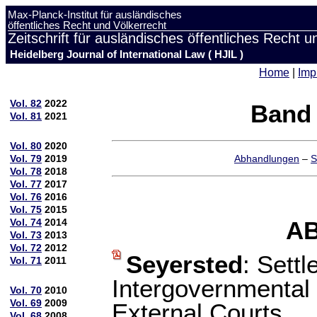
Max-Planck-Institut für ausländisches
öffentliches Recht und Völkerrecht
Zeitschrift für ausländisches öffentliches Recht u
Heidelberg Journal of International Law ( HJIL )
Home
|
Imp
Vol. 82
2022
Band 
Vol. 81
2021
Vol. 80
2020
Vol. 79
2019
Abhandlungen
–
S
Vol. 78
2018
Vol. 77
2017
Vol. 76
2016
Vol. 75
2015
Vol. 74
2014
A
Vol. 73
2013
Vol. 72
2012
Seyersted
: Settl
Vol. 71
2011
Intergovernmental 
Vol. 70
2010
Vol. 69
2009
External Courts
Vol. 68
2008