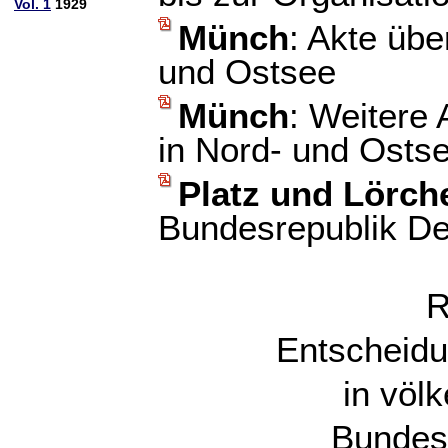
Vol. 1
1929
Münch
: Akte übe
und Ostsee
Münch
: Weitere
in Nord- und Osts
Platz und Lörch
Bundesrepublik De
R
Entscheidu
in völ
Bundes