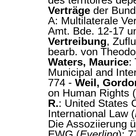
des territoires dépe
Verträge
der Bunde
A: Multilaterale V
Amt. Bde. 12-17 un
Vertreibung
, Zufl
bearb. von Theodor
Waters, Maurice
:
Municipal and Inte
774 -
Weil, Gordo
on Human Rights (
R.
: United States
International Law (
Die Assoziierung ü
EWG (
Everling
): 