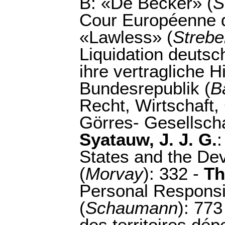
B: «De Becker» (
S
Cour Européenne d
«Lawless» (
Strebe
Liquidation deuts
ihre vertragliche 
Bundesrepublik (
B
Recht, Wirtschaft,
Görres- Gesellscha
Syatauw, J. J. G.
States and the Dev
(
Morvay
): 332 -
Th
Personal Responsib
(
Schaumann
): 773