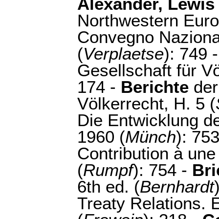
Alexander, Lewis
Northwestern Euro
Convegno Nazional
(
Verplaetse
): 749 
Gesellschaft für Vö
174 -
Berichte
der
Völkerrecht, H. 5 (
Die Entwicklung d
1960 (
Münch
): 75
Contribution à une
(
Rumpf
): 754 -
Bri
6th ed. (
Bernhardt
Treaty Relations. 