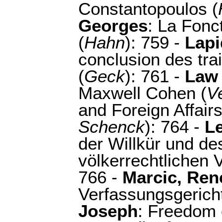
Constantopoulos (
Georges
: La Fonc
(
Hahn
): 759 -
Lapi
conclusion des trai
(
Geck
): 761 -
Law
Maxwell Cohen (
V
and Foreign Affairs
Schenck
): 764 -
Le
der Willkür und d
völkerrechtlichen 
766 -
Marcic, Ren
Verfassungsgericht
Joseph
: Freedom o