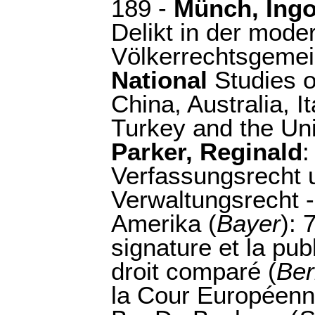
189 -
Münch, Ing
Delikt in der mode
Völkerrechtsgemei
National
Studies o
China, Australia, I
Turkey and the Uni
Parker, Reginald
:
Verfassungsrecht 
Verwaltungsrecht -
Amerika (
Bayer
): 
signature et la publ
droit comparé (
Ber
la Cour Européenn