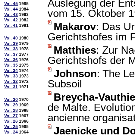
Auslegung der Ent
Vol. 45
1985
Vol. 44
1984
vom 15. Oktober 
Vol. 43
1983
Vol. 42
1982
Makarov
: Das Ur
Vol. 41
1981
Gerichtshofes im 
Vol. 40
1980
Vol. 39
1979
Matthies
: Zur N
Vol. 38
1978
Vol. 37
1977
Gerichtshofs der 
Vol. 36
1976
Vol. 35
1975
Johnson
: The L
Vol. 34
1974
Vol. 33
1973
Subsoil
Vol. 32
1972
Vol. 31
1971
Breycha-Vauthie
Vol. 30
1970
de Malte. Evolutio
Vol. 29
1969
Vol. 28
1968
ancienne organisat
Vol. 27
1967
Vol. 26
1966
Vol. 25
1965
Jaenicke und D
Vol. 24
1964