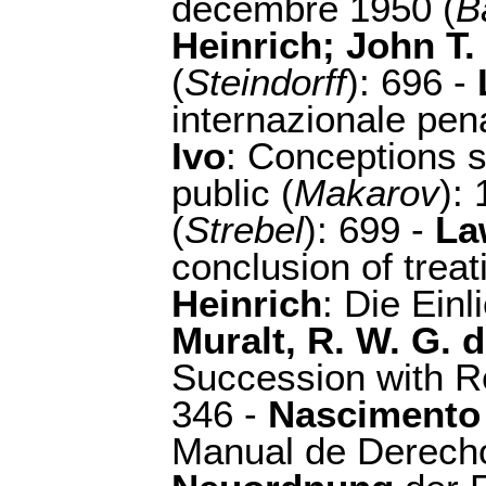
décembre 1950 (
B
Heinrich; John T. 
(
Steindorff
): 696 -
internazionale pena
Ivo
: Conceptions s
public (
Makarov
):
(
Strebel
): 699 -
La
conclusion of treat
Heinrich
: Die Einl
Muralt, R. W. G. 
Succession with Re
346 -
Nascimento
Manual de Derecho