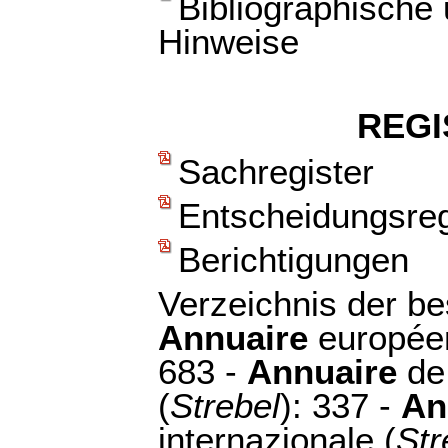
Bibliographische
Hinweise
REGI
Sachregister
Entscheidungsreg
Berichtigungen
Verzeichnis der b
Annuaire
européen
683 -
Annuaire
de 
(
Strebel
): 337 -
Anz
internazionale (
Str