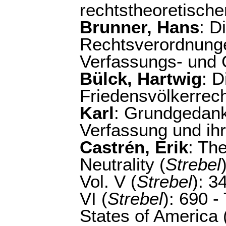
rechtstheoretisch
Brunner, Hans
: D
Rechtsverordnunge
Verfassungs- und 
Bülck, Hartwig
: 
Friedensvölkerrech
Karl
: Grundgedan
Verfassung und ihr
Castrén, Erik
: Th
Neutrality (
Strebel
Vol. V (
Strebel
): 3
VI (
Strebel
): 690 
States of America 