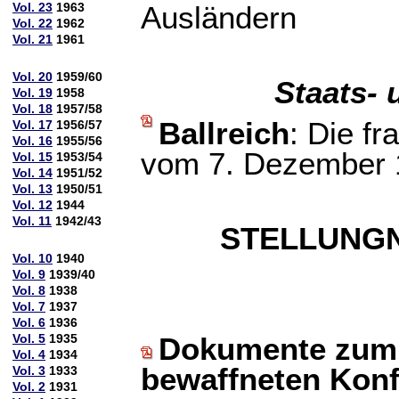
Vol. 23
1963
Ausländern
Vol. 22
1962
Vol. 21
1961
Vol. 20
1959/60
Staats- 
Vol. 19
1958
Vol. 18
1957/58
Ballreich
: Die f
Vol. 17
1956/57
Vol. 16
1955/56
vom 7. Dezember 
Vol. 15
1953/54
Vol. 14
1951/52
Vol. 13
1950/51
Vol. 12
1944
Vol. 11
1942/43
STELLUNG
Vol. 10
1940
Vol. 9
1939/40
Vol. 8
1938
Vol. 7
1937
Vol. 6
1936
Vol. 5
1935
Dokumente zum S
Vol. 4
1934
bewaffneten Konf
Vol. 3
1933
Vol. 2
1931