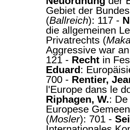
Neuordnung
der E
Gebiet der Bundes
(
Ballreich
): 117 -
N
die allgemeinen Le
Privatrechts (
Maka
Aggressive war an 
121 -
Recht
in Fes
Eduard
: Europäis
700 -
Rentier, Je
l'Europe dans le d
Riphagen, W.
: De
Europese Gemeens
(
Mosler
): 701 -
Se
Internationales Ko