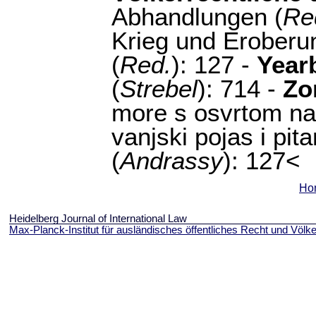
Abhandlungen (
Re
Krieg und Eroberu
(
Red.
): 127 -
Year
(
Strebel
): 714 -
Zo
more s osvrtom na 
vanjski pojas i pit
(
Andrassy
): 127<
Ho
Heidelberg Journal of International Law
Max-Planck-Institut für ausländisches öffentliches Recht und Völke