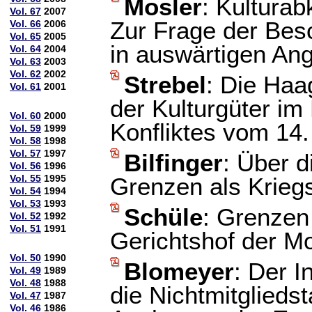
Mosler
: Kultura
Vol. 67
2007
Zur Frage der Bes
Vol. 66
2006
Vol. 65
2005
in auswärtigen An
Vol. 64
2004
Vol. 63
2003
Vol. 62
2002
Strebel
: Die Haa
Vol. 61
2001
der Kulturgüter im
Vol. 60
2000
Konfliktes vom 14
Vol. 59
1999
Vol. 58
1998
Vol. 57
1997
Bilfinger
: Über d
Vol. 56
1996
Vol. 55
1995
Grenzen als Krieg
Vol. 54
1994
Vol. 53
1993
Schüle
: Grenzen
Vol. 52
1992
Vol. 51
1991
Gerichtshof der M
Vol. 50
1990
Blomeyer
: Der I
Vol. 49
1989
Vol. 48
1988
die Nichtmitglieds
Vol. 47
1987
Vol. 46
1986