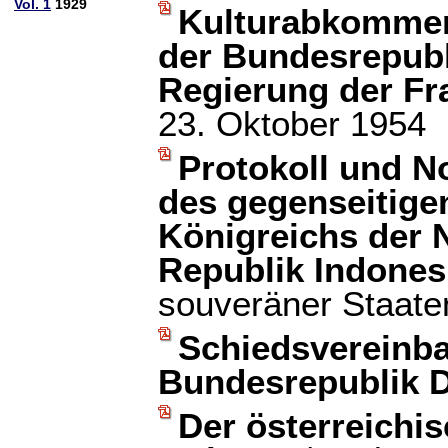
Vol. 1
1929
Kulturabkommen
der Bundesrepubl
Regierung der Fr
23. Oktober 1954
Protokoll und N
des gegenseitige
Königreichs der 
Republik Indones
souveräner Staate
Schiedsvereinba
Bundesrepublik 
Der österreichi