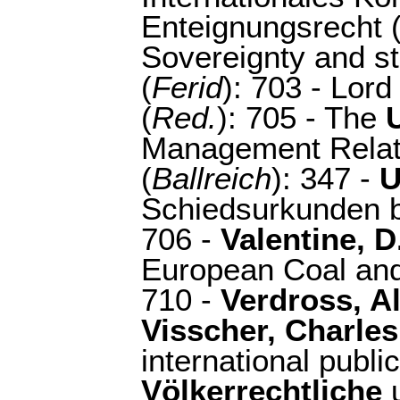
Enteignungsrecht 
Sovereignty and s
(
Ferid
): 703 - Lor
(
Red.
): 705 - The
Management Relati
(
Ballreich
): 347 -
U
Schiedsurkunden b
706 -
Valentine, D
European Coal and
710 -
Verdross, Al
Visscher, Charle
international public
Völkerrechtliche
u