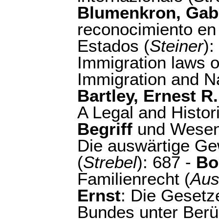
Blumenkron, Gabr
reconocimiento en l
Estados (
Steiner
):
Immigration laws o
Immigration and Nat
Bartley, Ernest R.
A Legal and Histori
Begriff
und Wesen 
Die auswärtige Ge
(
Strebel
): 687 -
Bo
Familienrecht (
Aus
Ernst
: Die Gesetz
Bundes unter Berüc