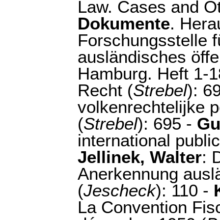
Law. Cases and Ot
Dokumente
. Hera
Forschungsstelle f
ausländisches öffe
Hamburg. Heft 1-1
Recht (
Strebel
): 6
volkenrechtelijke p
(
Strebel
): 695 -
Gu
international public.
Jellinek, Walter
: 
Anerkennung auslän
(
Jescheck
): 110 -
La Convention Fis