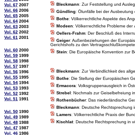
Bleckmann
: Zur Feststellung und Ausl
Vol. 67
2007
Vol. 66
2006
Gündling
: Ölunfälle bei der Ausbeutung
Vol. 65
2005
Bothe
: Völkerrechtliche Aspekte des Ango
Vol. 64
2004
Modeen
: Völkerrechtliche Probleme der 
Vol. 63
2003
Vol. 62
2002
Oellers-Frahm
: Der Beschluß des Intern
Vol. 61
2001
Geiger
: Außenbeziehungen der Europäis
Gerichtshofs zu den Vertragsschlußkompe
Vol. 60
2000
Stein
: Die Europäische Konvention zur 
Vol. 59
1999
Vol. 58
1998
Vol. 57
1997
Bleckmann
: Zur Verbindlichkeit des all
Vol. 56
1996
Vol. 55
1995
Bothe
: Die Stellung der Europäischen G
Vol. 54
1994
Ermacora
: Volksgruppenausgleich in Öst
Vol. 53
1993
Strebel
: Nochmals zur Geiselbefreiung i
Vol. 52
1992
Vol. 51
1991
Rothenbücher
: Das niederländische Ge
Bleckmann
: Deutsche Rechtsprechung i
Vol. 50
1990
Lamers
: Völkerrechtliche Praxis der Bu
Vol. 49
1989
Kischlat
: Deutsche Rechtsprechung in v
Vol. 48
1988
Vol. 47
1987
Vol. 46
1986