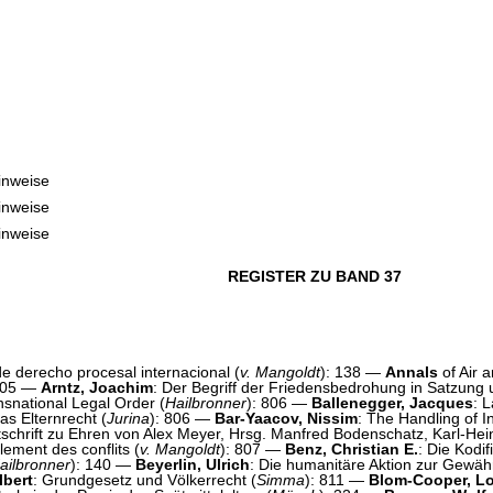
inweise
inweise
inweise
REGISTER ZU BAND 37
de derecho procesal internacional (
v. Mangoldt
): 138 —
Annals
of Air 
 805 —
Arntz, Joachim
: Der Begriff der Friedensbedrohung in Satzung 
ansnational Legal Order (
Hailbronner
): 806 —
Ballenegger, Jacques
: L
as Elternrecht (
Jurina
): 806 —
Bar-Yaacov, Nissim
: The Handling of I
chrift zu Ehren von Alex Meyer, Hrsg. Manfred Bodenschatz, Karl-Hein
lement des conflits (
v. Mangoldt
): 807 —
Benz, Christian E.
: Die Kodif
ailbronner
): 140 —
Beyerlin, Ulrich
: Die humanitäre Aktion zur Gewähr
lbert
: Grundgesetz und Völkerrecht (
Simma
): 811 —
Blom-Cooper, Lo