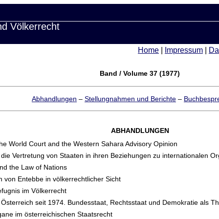
nd Völkerrecht
Home
|
Impressum
|
Da
Band / Volume 37 (1977)
Abhandlungen
–
Stellungnahmen und Berichte
–
Buchbespr
ABHANDLUNGEN
n the World Court and the Western Sahara Advisory Opinion
e Vertretung von Staaten in ihren Beziehungen zu internationalen Or
and the Law of Nations
n von Entebbe in völkerrechtlicher Sicht
efugnis im Völkerrecht
n Österreich seit 1974. Bundesstaat, Rechtsstaat und Demokratie als 
gane im österreichischen Staatsrecht