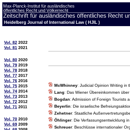
Max-Planck-Institut für ausländisches
öffentliches Recht und Völkerrecht
Zeitschrift für ausländisches öffentliches Recht u
Heidelberg Journal of International Law ( HJIL )
Vol. 82
2022
Vol. 81
2021
Vol. 80
2020
Vol. 79
2019
Vol. 78
2018
Vol. 77
2017
Vol. 76
2016
McWhinney
: Judicial Opinion Writing i
Vol. 75
2015
Vol. 74
2014
Lang
: Das Wiener Übereinkommen über di
Vol. 73
2013
Bogdan
: Admission of Foreign Tourists 
Vol. 72
2012
Beyerlin
: Die israelische Befreiungsaktio
Vol. 71
2011
Zehetner
: Staatliche Außenvertretungsb
Vol. 70
2010
Öhlinger
: Die Verfassungsentwicklung i
Vol. 69
2009
Schreuer
: Beschlüsse internationaler Or
Vol. 68
2008