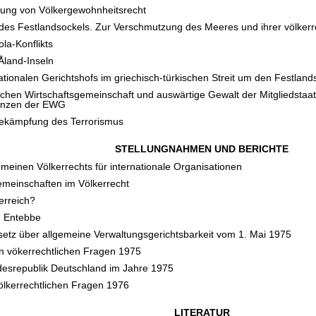
egung von Völkergewohnheitsrecht
 des Festlandsockels. Zur Verschmutzung des Meeres und ihrer völkerre
la-Konflikts
Åland-Inseln
ationalen Gerichtshofs im griechisch-türkischen Streit um den Festland
chen Wirtschaftsgemeinschaft und auswärtige Gewalt der Mitgliedstaa
tenzen der EWG
Bekämpfung des Terrorismus
STELLUNGNAHMEN UND BERICHTE
gemeinen Völkerrechts für internationale Organisationen
emeinschaften im Völkerrecht
erreich?
n Entebbe
setz über allgemeine Verwaltungsgerichtsbarkeit vom 1. Mai 1975
n vökerrechtlichen Fragen 1975
ndesrepublik Deutschland im Jahre 1975
ölkerrechtlichen Fragen 1976
LITERATUR