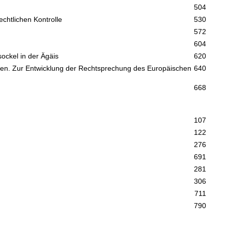
504
chtlichen Kontrolle
530
572
604
sockel in der Ägäis
620
ten. Zur Entwicklung der Rechtsprechung des Europäischen
640
668
107
122
276
691
281
306
711
790