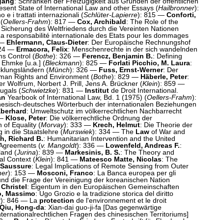
gang
: Schranken der Freizügigkeit aus Gründen der öffentlichen
esent State of International Law and other Essays (
Hailbronner
):
no e i trattati internazionali (
Schlüter-Lapierre
): 815 —
Conforti,
 (
Oellers-Frahm
): 817 —
Cox, Archibald
: The Role of the
e Sicherung des Weltfriedens durch die Vereinten Nationen
La responsabilité internationale des Etats pour les dommages
 —
Ehlermann, Claus-Dieter
: Der Europäische Rechnungshof
324 —
Ermacora, Felix
: Menschenrechte in der sich wandelnden
s Control (
Bothe
): 326 —
Ferencz, Benjamin B.
: Defining
 Ehmke [u.a.] (
Bleckmann
): 825 —
Forlati Picchio, M. Laura
:
icklungsländern (
Münch
): 326 —
Fuss, Ernst-Werner
: Der
man Rights and Environment (
Bothe
): 829 —
Häberle, Peter
:
 Wolfrum, Norbert J. Prill, Jens A. Brückner (
Klein
): 859 —
ugals (
Schwietzke
): 831 —
Institut
de Droit International.
an
Yearbook of International Law, Bd. 1 (1975) (
Oellers-Frahm
):
nesisch-deutsches Wörterbuch der internationalen Beziehungen
Eberhard
: Umweltschutz im völkerrechtlichen Nachbarrecht
 —
Klose, Peter
: Die völkerrechtliche Ordnung der
n of Equality (
Morvay
): 333 —
Krech, Helmut
: Die Theorie der
g in die Staatslehre (
Murswiek
): 334 — The
Law
of War and
ch, Richard B.
: Humanitarian Intervention and the United
 Agreements (
v. Mangoldt
): 336 —
Lowenfeld, Andreas F.
:
land (
Jurina
): 839 —
Markesinis, B. S.
: The Theory and
al Context (
Klein
): 841 —
Mateesco Matte, Nicolas
: The
eSaussure
: Legal Implications of Remote Sensing from Outer
ner
): 153 —
Mosconi, Franco
: La Banca europea per gli
 und die Frage der Vereinigung der koreanischen Nation
Christel
: Eigentum in den Europäischen Gemeinschaften
o, Massimo
: Ugo Grozio e la tradizione storica del diritto
k
): 846 — La
protection
de l'environnement et le droit
Qiu, Hong-da
: Xian-dai guo-ji-fa [Das gegenwärtige
nternationalrechtlichen Fragen des chinesischen Territoriums]