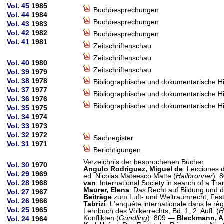
Vol. 45
1985
Buchbesprechungen
Vol. 44
1984
Buchbesprechungen
Vol. 43
1983
Vol. 42
1982
Buchbesprechungen
Vol. 41
1981
Zeitschriftenschau
Zeitschriftenschau
Vol. 40
1980
Zeitschriftenschau
Vol. 39
1979
Vol. 38
1978
Bibliographische und dokumentarische H
Vol. 37
1977
Bibliographische und dokumentarische H
Vol. 36
1976
Bibliographische und dokumentarische H
Vol. 35
1975
Vol. 34
1974
Vol. 33
1973
Vol. 32
1972
Sachregister
Vol. 31
1971
Berichtigungen
Verzeichnis der besprochenen Bücher
Vol. 30
1970
Angulo Rodriguez, Miguel de
: Lecciones 
Vol. 29
1969
ed. Nicolas Mateesco Matte (
Hailbronner
):
Vol. 28
1968
van
: International Society in search of a Tr
Maurer, Elena
: Das Recht auf Bildung und d
Vol. 27
1967
Beiträge
zum Luft- und Weltraumrecht, Fests
Vol. 26
1966
Tabrizi
: L'enquête internationale dans le règ
Vol. 25
1965
Lehrbuch des Völkerrechts, Bd. 1, 2. Aufl. (
H
Konflikten (
Gündling
): 809 —
Bleckmann, A
Vol. 24
1964