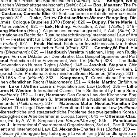
ale in der Praxis des Spätmittelalters (
Münch
): 324 —
Bongen, Wolf
ischen Wirtschaftsgemeinschaft (
Stein
): 814 —
Bos, Maarten
: The Pr
nd Arbitration (
v. Mangoldt
): 145 —
Condorelli, Luigi
: Il giudice italia
—
Costanza, Carmelo Elio
: Gli Stati contermini nel diritto internazionale
yerlin
): 819 —
Dicke, Detlev Christian/Hans-Werner Rengeling
: Di
 armés, Colloque Bruxelles 1970 (
Bothe
): 820 —
Dupuy, Pierre Marie
: 
-Hohenveldern
): 821 —
Eek, Hilding
: Folkrätten, 2. Aufl. (
Walter
): 146
gang Martens
(Hrsg.): Allgemeines Verwaltungsrecht, 2. Aufl. (
Stein
): 
ternationales Recht der Rüstungsbeschränkung/International Law of Arm
 147 —
Festschrift
für Ulrich Scheuner zum 70. Geburtstag, Hrsg. Horst
rs-Frahm
): 827 —
Frick, Helmut
: Bilateraler Investitionsschutz in Entw
einschaften aus deutscher Sicht (
Klein
): 327 —
Gormley,W. Paul
: Hu
em (
Bleckmann
): 829 —
Handbuch
Vereinte Nationen, Hrsg. von Rüdiger
inger
: Von der Diktatur zur Demokratie: Das Beispiel Spaniens und Port
ional
Protection of the Environment, Vols. I-VI (
Bothe
): 328 — The
Itali
Convention on Human Rights (
Walter
): 148 —
Jaschek, Stephan
: Chi
Aerial Hijacking as an International Crime (
Hailbronner
): 150 —
Klein, 
ngsrechtliche Problematik des ministerialfreien Raumes (
Morvay
): 331
80-168 v. Chr. (
Münch
): 333 —
Koopmans, T.
: Constitutional Protectio
hen öffentlichen Recht (
Hailbronner
): 151 —
Kriele, Martin
: Einführun
ee , Luke T./Arthur Larson
: Population and Law (
Bothe
): 336 —
Lilli
/Burns H. Weston
: International Claims: Their Settlement by Lump Sum
nveldern
): 152 —
Lutz, Hermann
: Das Canon Law der Kirche von Eng
: 840 —
Marsh, Norman S.
: Interpretation in a National and Internation
ommander (
Hailbronner
): 337 —
Mateesco Matte, Nicolas/Hamilton D
dward
: The Illegal Diversion of Aircraft and International Law (
Hailbron
ölkerrechtliche und staatsrechtliche Probleme des zweigeteilten Korea
reizügigkeit der Arbeitnehmer in Europa (
Stein
): 843 —
Offerman-Clas, 
ce, Ed. by A. W. B. Simpson (
von Baeyer/Morvay
): 845 —
Panebianc
os J.
: International Governmental Organizations, 3rd ed., Part II (
Bülc
ment and International Law, Ed. Alexandre-Charles Kiss (
Bothe
): 339 —
: Guan-yü zhongguo ling-tude guo-ji-fa wenti lun-ji [Abhandlungen zu i