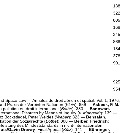
138
322
805
168
345
868
184
378
901
925
954
and Space Law — Annales de droit aérien et spatial. Vol. 1, 1976,
und Praxis der Vereinten Nationen (
Klein
): 859 —
Asbeck, F. M.
a pollution en droit international (
Bothe
): 330 —
Bannwart-
nternational Disputes by Means of Inquiry (
v. Mangoldt
): 139 —
z Böckstiegel, Peter Weides (
Weber
): 323 —
Bensalah,
ikation der Sozialrechte (
Bothe
): 808 —
Berber, Friedrich
:
leistung des Mindeststandards in nicht-internationalen
uis/Gavin Drewry
: Final Appeal (
Külz
): 141 —
Böhringer,