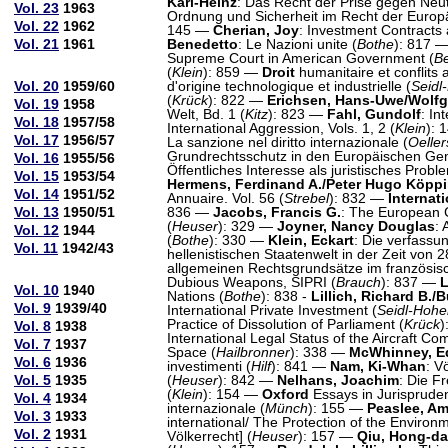
Karl-Heinz
: Das Recht der Prise gegen Neutr
Vol. 23
1963
Ordnung und Sicherheit im Recht der Europä
Vol. 22
1962
145 —
Cherian, Joy
: Investment Contracts a
Vol. 21
1961
Benedetto
: Le Nazioni unite (
Bothe
): 817 
Supreme Court in American Government (
Be
(
Klein
): 859 —
Droit
humanitaire et conflits
Vol. 20
1959/60
d'origine technologique et industrielle (
Seidl
(
Krück
): 822 —
Erichsen, Hans-Uwe/Wolf
Vol. 19
1958
Welt, Bd. 1 (
Kitz
): 823 —
Fahl, Gundolf
: In
Vol. 18
1957/58
International Aggression, Vols. 1, 2 (
Klein
):
Vol. 17
1956/57
La sanzione nel diritto internazionale (
Oelle
Grundrechtsschutz in den Europäischen Gem
Vol. 16
1955/56
Öffentliches Interesse als juristisches Probl
Vol. 15
1953/54
Hermens, Ferdinand A./Peter Hugo Köpp
Vol. 14
1951/52
Annuaire. Vol. 56 (
Strebel
): 832 —
Internat
Vol. 13
1950/51
836 —
Jacobs, Francis G.
: The European 
(
Heuser
): 329 —
Joyner, Nancy Douglas
: 
Vol. 12
1944
(
Bothe
): 330 —
Klein, Eckart
: Die verfassu
Vol. 11
1942/43
hellenistischen Staatenwelt in der Zeit von 2
allgemeinen Rechtsgrundsätze im französisc
Dubious Weapons, SIPRI (
Brauch
): 837 —
L
Vol. 10
1940
Nations (
Bothe
): 838 -
Lillich, Richard B.
Vol. 9
1939/40
International Private Investment (
Seidl-Hohe
Practice of Dissolution of Parliament (
Krück
)
Vol. 8
1938
International Legal Status of the Aircraft C
Vol. 7
1937
Space (
Hailbronner
): 338 —
McWhinney, E
Vol. 6
1936
investimenti (
Hilf
): 841 —
Nam, Ki-Whan
: V
Vol. 5
1935
(
Heuser
): 842 —
Nelhans, Joachim
: Die F
(
Klein
): 154 —
Oxford
Essays in Jurispruden
Vol. 4
1934
internazionale (
Münch
): 155 —
Peaslee, Am
Vol. 3
1933
international/ The Protection of the Environ
Vol. 2
1931
Völkerrecht] (
Heuser
): 157 —
Qiu, Hong-da