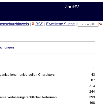
ZaöRV
tenschutzhinweis
|
RSS
|
Erweiterte Suche
|
echungen
1
ganisationen universellen Charakters
43
87
213
244
Thema verfassungsrechtlicher Reformen
399
468