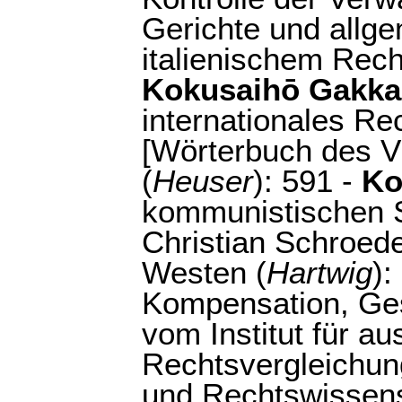
Gerichte und allg
italienischem Rech
Kokusaihō Gakka
internationales Re
[Wörterbuch des Vö
(
Heuser
): 591 -
Ko
kommunistischen St
Christian Schroede
Westen (
Hartwig
):
Kompensation, Ges
vom Institut für a
Rechtsvergleichun
und Rechtswissens