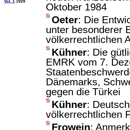
Vol. 1
1929
Oktober 1984
Oeter
: Die Entw
unter besonderer 
völkerrechtlichen
Kühner
: Die güt
EMRK vom 7. Deze
Staatenbeschwerd
Dänemarks, Schwe
gegen die Türkei
Kühner
: Deutsc
völkerrechtlichen
Frowein
: Anmer