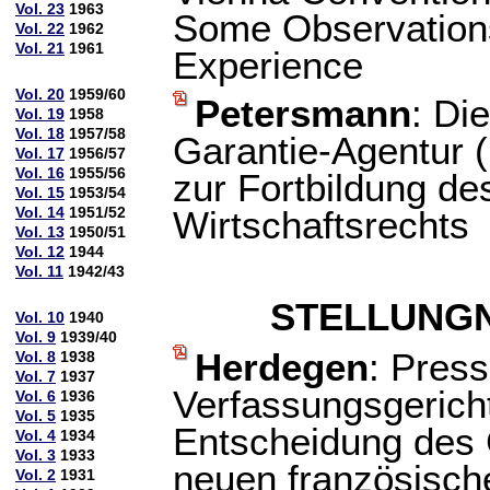
Vol. 23
1963
Some Observations 
Vol. 22
1962
Vol. 21
1961
Experience
Vol. 20
1959/60
Petersmann
: Die
Vol. 19
1958
Vol. 18
1957/58
Garantie-Agentur 
Vol. 17
1956/57
Vol. 16
1955/56
zur Fortbildung de
Vol. 15
1953/54
Vol. 14
1951/52
Wirtschaftsrechts
Vol. 13
1950/51
Vol. 12
1944
Vol. 11
1942/43
STELLUNG
Vol. 10
1940
Vol. 9
1939/40
Herdegen
: Press
Vol. 8
1938
Vol. 7
1937
Verfassungsgericht
Vol. 6
1936
Vol. 5
1935
Entscheidung des 
Vol. 4
1934
Vol. 3
1933
neuen französisch
Vol. 2
1931