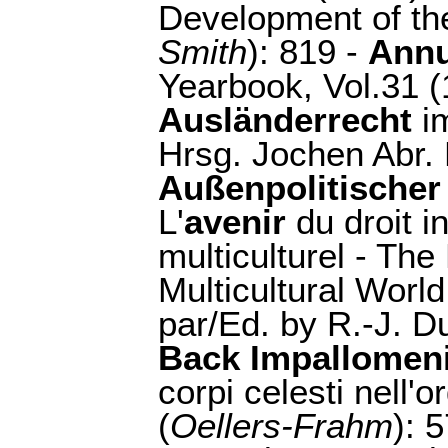
Development of th
Smith
): 819 -
Annu
Yearbook, Vol.31 (
Ausländerrecht
im
Hrsg. Jochen Abr. 
Außenpolitischer
L'
avenir
du droit i
multiculturel - The
Multicultural Worl
par/Ed. by R.-J. D
Back Impallomeni
corpi celesti nell'
(
Oellers-Frahm
): 