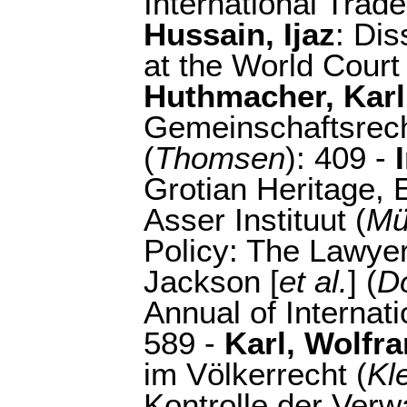
International Trade
Hussain, Ijaz
: Di
at the World Court 
Huthmacher, Kar
Gemeinschaftsrecht
(
Thomsen
): 409 -
Grotian Heritage, 
Asser Instituut (
Mü
Policy: The Lawyer
Jackson [
et al.
] (
D
Annual of Internati
589 -
Karl, Wolfr
im Völkerrecht (
Kl
Kontrolle der Verw