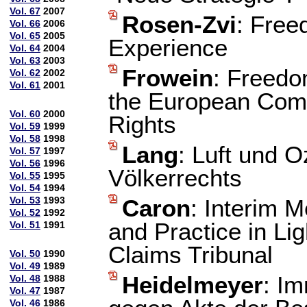
Vol. 67
2007
Rosen-Zvi
: Free
Vol. 66
2006
Vol. 65
2005
Experience
Vol. 64
2004
Vol. 63
2003
Frowein
: Freedom
Vol. 62
2002
Vol. 61
2001
the European Com
Vol. 60
2000
Rights
Vol. 59
1999
Vol. 58
1998
Lang
: Luft und 
Vol. 57
1997
Vol. 56
1996
Völkerrechts
Vol. 55
1995
Vol. 54
1994
Vol. 53
1993
Caron
: Interim 
Vol. 52
1992
and Practice in Lig
Vol. 51
1991
Claims Tribunal
Vol. 50
1990
Vol. 49
1989
Heidelmeyer
: I
Vol. 48
1988
Vol. 47
1987
Vol. 46
1986