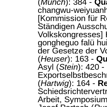
(
Münch
): 384 -
Qu
changwu-weiyuanh
[Kommission für R
Ständigen Ausschu
Volkskongresses] 
gongheguo falü hu
der Gesetze der Vo
(
Heuser
): 163 -
Qu
Asyl (
Stein
): 420 -
Exportselbstbesch
(
Hartwig
): 164 -
Re
Schiedsrichtervert
Arbeit, Symposium