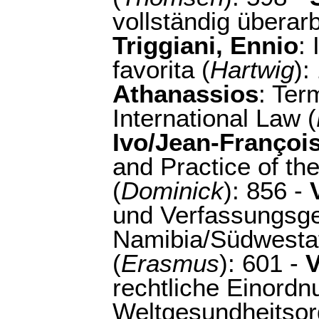
vollständig überarb.
Triggiani, Ennio
:
favorita (
Hartwig
):
Athanassios
: Ter
International Law (
Ivo/Jean-François
and Practice of t
(
Dominick
): 856 -
und Verfassungsge
Namibia/Südwestaf
(
Erasmus
): 601 -
V
rechtliche Einordn
Weltgesundheitsor