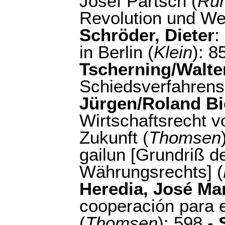
Josef Partsch (
Ru
Revolution und Wel
Schröder, Dieter
:
in Berlin (
Klein
): 8
Tscherning/Walte
Schiedsverfahrens
Jürgen/Roland Bi
Wirtschaftsrecht 
Zukunft (
Thomsen
gailun [Grundriß d
Währungsrechts] (
Heredia, José Ma
cooperación para 
(
Thomsen
): 598 -