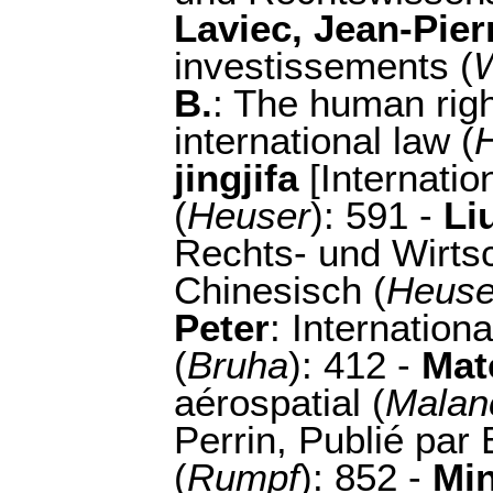
Laviec, Jean-Pier
investissements (
B.
: The human righ
international law (
jingjifa
[Internatio
(
Heuser
): 591 -
Li
Rechts- und Wirtsc
Chinesisch (
Heuse
Peter
: Internation
(
Bruha
): 412 -
Mat
aérospatial (
Malan
Perrin, Publié par 
(
Rumpf
): 852 -
Min