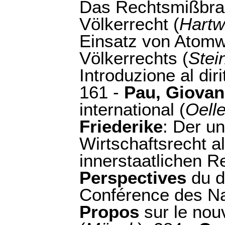
Das Rechtsmißbra
Völkerrecht (
Hartw
Einsatz von Atomw
Völkerrechts (
Stei
Introduzione al diri
161 -
Pau, Giovan
international (
Oell
Friederike
: Der un
Wirtschaftsrecht a
innerstaatlichen R
Perspectives
du dr
Conférence des Na
Propos
sur le nou