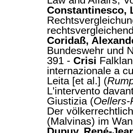
Law and Affairs, Vo
Constantinesco, 
Rechtsvergleichung
rechtsvergleichen
Coridaß, Alexand
Bundeswehr und Na
391 -
Crisi
Falklan
internazionale a cu
Leita [et al.] (
Rump
L'intervento davant
Giustizia (
Oellers
Der völkerrechtlic
(Malvinas) im Wand
Dupuy, René-Jean