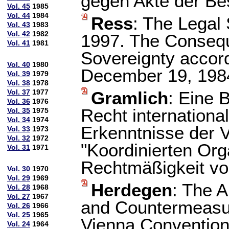
gegen Akte der Bes
Vol. 45
1985
Vol. 44
1984
Ress
: The Legal
Vol. 43
1983
Vol. 42
1982
1997. The Consequ
Vol. 41
1981
Sovereignty accord
Vol. 40
1980
December 19, 198
Vol. 39
1979
Vol. 38
1978
Vol. 37
1977
Gramlich
: Eine 
Vol. 36
1976
Recht internationa
Vol. 35
1975
Vol. 34
1974
Erkenntnisse der 
Vol. 33
1973
Vol. 32
1972
"Koordinierten Org
Vol. 31
1971
Rechtmäßigkeit v
Vol. 30
1970
Vol. 29
1969
Herdegen
: The A
Vol. 28
1968
Vol. 27
1967
and Countermeasur
Vol. 26
1966
Vol. 25
1965
Vienna Convention
Vol. 24
1964