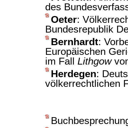
des Bundesverfas
Oeter
: Völkerrec
Bundesrepublik De
Bernhardt
: Vorb
Europäischen Geri
im Fall
Lithgow
vom
Herdegen
: Deut
völkerrechtlichen
Buchbesprechun