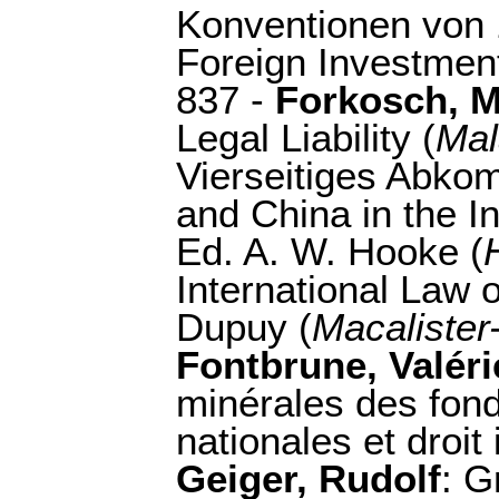
Konventionen von 
Foreign Investment
837 -
Forkosch, M
Legal Liability (
Mal
Vierseitiges Abko
and China in the I
Ed. A. W. Hooke (
International Law 
Dupuy (
Macalister
Fontbrune, Valéri
minérales des fond
nationales et droit 
Geiger, Rudolf
: G