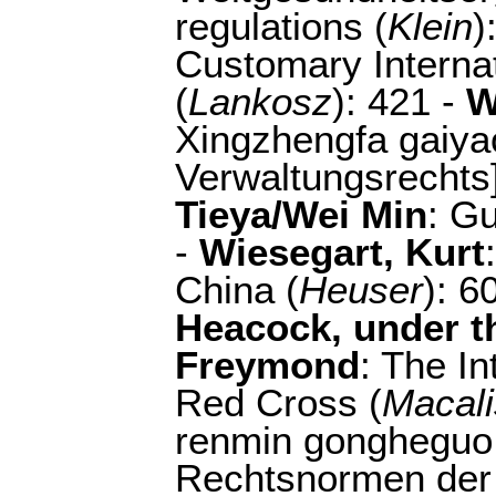
regulations (
Klein
)
Customary Internat
(
Lankosz
): 421 -
W
Xingzhengfa gaiya
Verwaltungsrechts]
Tieya/Wei Min
: Gu
-
Wiesegart, Kurt
China (
Heuser
): 6
Heacock, under t
Freymond
: The I
Red Cross (
Macali
renmin gongheguo 
Rechtsnormen der 