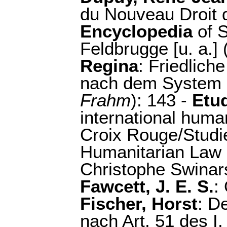
du Nouveau Droit d
Encyclopedia
of S
Feldbrugge [u. a.] 
Regina
: Friedlich
nach dem System d
Frahm
): 143 -
Etu
international human
Croix Rouge/Studi
Humanitarian Law 
Christophe Swinars
Fawcett, J. E. S.
:
Fischer, Horst
: D
nach Art. 51 des I