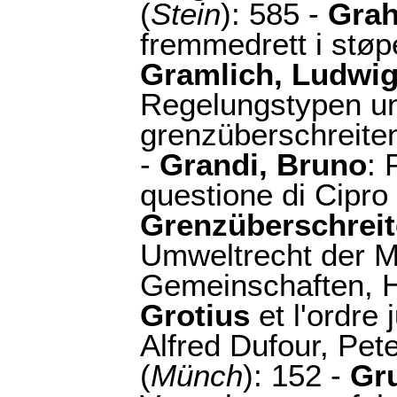
(
Stein
): 585 -
Grah
fremmedrett i støp
Gramlich, Ludwi
Regelungstypen un
grenzüberschreiten
-
Grandi, Bruno
: 
questione di Cipro 
Grenzüberschrei
Umweltrecht der M
Gemeinschaften, H
Grotius
et l'ordre 
Alfred Dufour, Pe
(
Münch
): 152 -
Gr