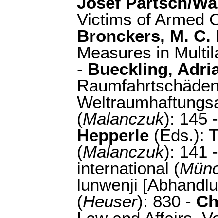
Josef Partsch/Wa
Victims of Armed C
Bronckers, M. C. 
Measures in Multil
-
Bueckling, Adri
Raumfahrtschäde
Weltraumhaftungs
(
Malanczuk
): 145 
Hepperle
(Eds.): 
(
Malanczuk
): 141 
international (
Mün
lunwenji [Abhandl
(
Heuser
): 830 -
Ch