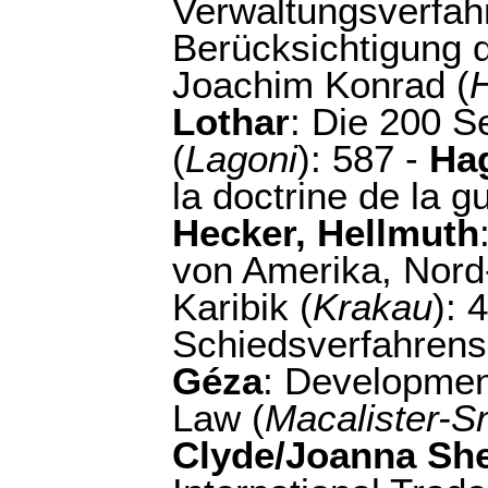
Verwaltungsverfah
Berücksichtigung 
Joachim Konrad (
Lothar
: Die 200 S
(
Lagoni
): 587 -
Ha
la doctrine de la gu
Hecker, Hellmuth
von Amerika, Nord-
Karibik (
Krakau
): 
Schiedsverfahrens
Géza
: Development
Law (
Macalister-S
Clyde/Joanna She