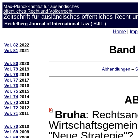
Max-Planck-Institut für ausländisches
öffentliches Recht und Völkerrecht
Zeitschrift für ausländisches öffentliches Recht u
Heidelberg Journal of International Law ( HJIL )
Home
|
Imp
Vol. 82
2022
Band 
Vol. 81
2021
Vol. 80
2020
Vol. 79
2019
Abhandlungen
–
S
Vol. 78
2018
Vol. 77
2017
Vol. 76
2016
Vol. 75
2015
A
Vol. 74
2014
Vol. 73
2013
Vol. 72
2012
Bruha
: Rechtsan
Vol. 71
2011
Wirtschaftsgemein
Vol. 70
2010
Vol. 69
2009
"Neue Strategie"?
Vol. 68
2008