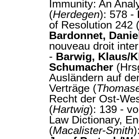
Immunity: An Analy
(
Herdegen
): 578 -
of Resolution 242 
Bardonnet, Daniel
nouveau droit inter
-
Barwig, Klaus/K
Schumacher
(Hrs
Ausländern auf dem
Verträge (
Thomas
Recht der Ost-Wes
(
Hartwig
): 139 - v
Law Dictionary, En
(
Macalister-Smith
)