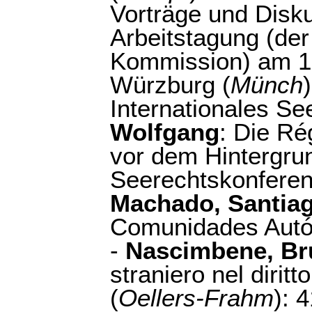
Vorträge und Disku
Arbeitstagung (der 
Kommission) am 12
Würzburg (
Münch
Internationales Se
Wolfgang
: Die Ré
vor dem Hintergrun
Seerechtskonferen
Machado, Santia
Comunidades Autó
-
Nascimbene, Br
straniero nel dirit
(
Oellers-Frahm
): 