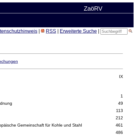
ZaöRV
tenschutzhinweis
|
RSS
|
Erweiterte Suche
|
echungen
IX
1
rdnung
49
113
212
ropäische Gemeinschaft für Kohle und Stahl
461
486