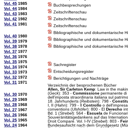
Vol. 45
1985
Buchbesprechungen
Vol. 44
1984
Zeitschriftenschau
Vol. 43
1983
Vol. 42
1982
Zeitschriftenschau
Vol. 41
1981
Zeitschriftenschau
Bibliographische und dokumentarische H
Vol. 40
1980
Bibliographische und dokumentarische H
Vol. 39
1979
Vol. 38
1978
Bibliographische und dokumentarische H
Vol. 37
1977
Vol. 36
1976
Vol. 35
1975
Sachregister
Vol. 34
1974
Entscheidungsregister
Vol. 33
1973
Vol. 32
1972
Berichtigungen und Nachträge
Vol. 31
1971
Verzeichnis der besprochenen Bücher
Allen, Sir Carleton Kemp
: Law in the makin
(
Geck
): 353 -
Commissione
permanente di Co
Vol. 30
1970
dell'imposta straordinaria italiana sul patrimo
Vol. 29
1969
18. Jahrhunderts (
Reibstein
): 798 -
Constit
Vol. 28
1968
I, II (
Hahn
): 799 - Il
Controllo
o dell'impresa
conventions (
Ulshöfer
): 800 - El
Derecho
int
Vol. 27
1967
Bd. 1 (
Strebel
): 564 -
Escuela
de Funcionari
Vol. 26
1966
Souveränitätsgedankens auf das Internationa
Vol. 25
1965
Droit Comparé. Vol. I-IV (
Strebel
): 803 -
Fei
Vol. 24
1964
Bundesaufsicht nach dem Grundgesetz (
Mü