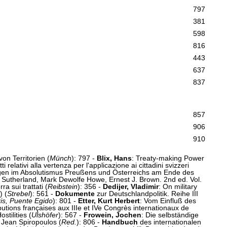
797
381
598
816
443
637
837
857
906
910
von Territorien (
Münch
): 797 -
Blix, Hans
: Treaty-making Power
elativi alla vertenza per l'applicazione ai cittadini svizzeri
ngen im Absolutismus Preußens und Österreichs am Ende des
. Sutherland, Mark Dewolfe Howe, Ernest J. Brown. 2nd ed. Vol.
rra sui trattati (
Reibstein
): 356 -
Dedijer, Vladimir
: On military
) (
Strebel
): 561 -
Dokumente
zur Deutschlandpolitik. Reihe III
is, Puente Egido
): 801 -
Etter, Kurt Herbert
: Vom Einfluß des
utions françaises aux IIIe et IVe Congrès internationaux de
stilities (
Ulshöfer
): 567 -
Frowein, Jochen
: Die selbständige
r Jean Spiropoulos (
Red.
): 806 -
Handbuch
des internationalen