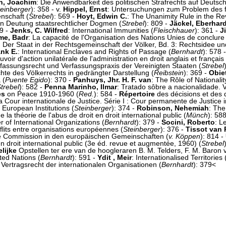
n, Joachim
: Die Anwendbarkeit des politischen Strafrechts auf Deuts
teinberger
): 358 - v.
Hippel, Ernst
: Untersuchungen zum Problem des fe
nschaft (
Strebel
): 569 -
Hoyt, Edwin C.
: The Unanimity Rule in the Rev
en Deutung staatsrechtlicher Dogmen (
Strebel
): 809 -
Jäckel, Eberhar
09 -
Jenks, C. Wilfred
: International Immunities (
Fleischhauer
): 361 -
J
me, Badr
: La capacité de l'Organisation des Nations Unies de conclure 
 2: Der Staat in der Rechtsgemeinschaft der Völker, Bd. 3: Rechtsidee un
ank E.
: International Enclaves and Rights of Passage (
Bernhardt
): 578 
uvoir d'action unilatérale de l'administration en droit anglais et français 
rfassungsrecht und Verfassungspraxis der Vereinigten Staaten (
Strebel
hte des Völkerrechts in gedrängter Darstellung (
Reibstein
): 369 -
Obie
 (
Puente Egido
): 370 -
Panhuys, Jhr. H. F. van
: The Rôle of Nationalit
trebel
): 582 -
Penna Marinho, Ilmar
: Tratado sôbre a nacionalidade. Vo
es
on Peace 1910-1960 (
Red.
): 584 -
Répertoire
des décisions et des 
 Cour internationale de Justice. Série I : Cour permanente de Justice in
: European Institutions (
Steinberger
): 374 -
Robinson, Nehemiah
: The
de la théorie de l'abus de droit en droit international public (
Münch
): 58
 of International Organizations (
Bernhardt
): 379 -
Socini, Roberto
: L
nflits entre organisations européennes (
Steinberger
): 376 -
Tissot van P
ce Commission in den europäischen Gemeinschaften (
v. Köppen
): 814 -
 en droit international public (3e éd. revue et augmentée, 1960) (
Strebel
lijke
Opstellen ter ere van de hoogleraren B. M. Telders, F. M. Baron v
ited Nations (
Bernhardt
): 591 -
Ydit , Meir
: Internationalised Territories 
 Vertragsrecht der internationalen Organisationen (
Bernhardt
): 379<