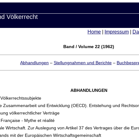
nd Völkerrecht
Home
|
Impressum
|
Da
Band / Volume 22 (1962)
Abhandlungen
–
Stellungnahmen und Berichte
–
Buchbespr
ABHANDLUNGEN
 Völkerrechtssubjekte
liche Zusammenarbeit und Entwicklung (OECD). Entstehung und Rechtso
hung völkerrechtlicher Verträge
n Française - Mythe et réalité
e Wirtschaft. Zur Auslegung von Artikel 37 des Vertrages über die Eu
lands mit der Europäischen Wirtschaftsgemeinschaft