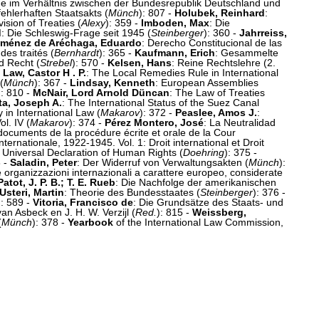
che im Verhältnis zwischen der Bundesrepublik Deutschland und
hlerhaften Staatsakts (
Münch
): 807 -
Holubek, Reinhard
:
ision of Treaties (
Alexy
): 359 -
Imboden, Max
: Die
d
: Die Schleswig-Frage seit 1945 (
Steinberger
): 360 -
Jahrreiss,
iménez de Aréchaga, Eduardo
: Derecho Constitucional de las
des traités (
Bernhardt
): 365 -
Kaufmann, Erich
: Gesammelte
d Recht (
Strebel
): 570 -
Kelsen, Hans
: Reine Rechtslehre (2.
-
Law, Castor H . P.
: The Local Remedies Rule in International
(
Münch
): 367 -
Lindsay, Kenneth
: European Assemblies
): 810 -
McNair, Lord Arnold Düncan
: The Law of Treaties
ta, Joseph A.
: The International Status of the Suez Canal
y in International Law (
Makarov
): 372 -
Peaslee, Amos J.
:
l. IV (
Makarov
): 374 -
Pérez Montero, José
: La Neutralidad
documents de la procédure écrite et orale de la Cour
ternationale, 1922-1945. Vol. 1: Droit international et Droit
 Universal Declaration of Human Rights (
Doehring
): 375 -
8 -
Saladin, Peter
: Der Widerruf von Verwaltungsakten (
Münch
):
e organizzazioni internazionali a carattere europeo, considerate
atot, J. P. B.; T. E. Rueb
: Die Nachfolge der amerikanischen
Usteri, Martin
: Theorie des Bundesstaates (
Steinberger
): 376 -
): 589 -
Vitoria, Francisco de
: Die Grundsätze des Staats- und
an Asbeck en J. H. W. Verzijl (
Red.
): 815 -
Weissberg,
(
Münch
): 378 -
Yearbook
of the International Law Commission,