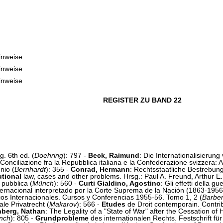
inweise
inweise
inweise
REGISTER ZU BAND 22
g. 6th ed. (
Doehring
): 797 -
Beck, Raimund
: Die Internationalisierung 
nciliazione fra la Repubblica italiana e la Confederazione svizzera: Atti r
nio (
Bernhardt
): 355 -
Conrad, Hermann
: Rechtsstaatliche Bestrebu
utional
law, cases and other problems. Hrsg.: Paul A. Freund, Arthur E
 pubblica (
Münch
): 560 -
Curti Gialdino, Agostino
: Gli effetti della gue
ernacional interpretado por la Corte Suprema de la Nación (1863-1956
os Internacionales. Cursos y Conferencias 1955-56. Tomo 1, 2 (
Barber
le Privatrecht (
Makarov
): 566 -
Etudes
de Droit contemporain. Contrib
nberg, Nathan
: The Legality of a "State of War" after the Cessation of Ho
nch
): 805 -
Grundprobleme
des internationalen Rechts. Festschrift fü