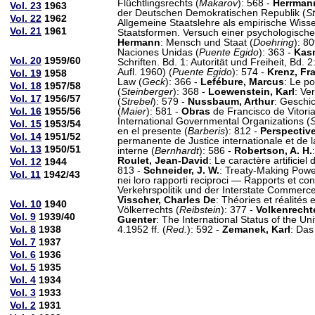
Flüchtlingsrechts (
Makarov
): 568 -
Herrman
Vol. 23
1963
der Deutschen Demokratischen Republik (
S
Vol. 22
1962
Allgemeine Staatslehre als empirische Wisse
Vol. 21
1961
Staatsformen. Versuch einer psychologisch
Hermann
: Mensch und Staat (
Doehring
): 8
Naciones Unidas (
Puente Egido
): 363 -
Kas
Vol. 20
1959/60
Schriften. Bd. 1: Autorität und Freiheit, Bd.
Aufl. 1960) (
Puente Egido
): 574 -
Krenz, Fr
Vol. 19
1958
Law (
Geck
): 366 -
Lefébure, Marcus
: Le po
Vol. 18
1957/58
(
Steinberger
): 368 -
Loewenstein, Karl
: Ve
Vol. 17
1956/57
(
Strebel
): 579 -
Nussbaum, Arthur
: Geschic
Vol. 16
1955/56
(
Maier
): 581 -
Obras
de Francisco de Vitoria
International Governmental Organizations (
S
Vol. 15
1953/54
en el presente (
Barberis
): 812 -
Perspectiv
Vol. 14
1951/52
permanente de Justice internationale et de la
Vol. 13
1950/51
interne (
Bernhardt
): 586 -
Robertson, A. H.
Roulet, Jean-David
: Le caractère artificiel 
Vol. 12
1944
813 -
Schneider, J. W.
: Treaty-Making Power
Vol. 11
1942/43
nei loro rapporti reciproci — Rapports et co
Verkehrspolitik und der Interstate Commer
Visscher, Charles De
: Théories et réalités
Vol. 10
1940
Völkerrechts (
Reibstein
): 377 -
Volkenrechte
Vol. 9
1939/40
Guenter
: The International Status of the Un
Vol. 8
1938
4.1952 ff. (
Red.
): 592 -
Zemanek, Karl
: Das
Vol. 7
1937
Vol. 6
1936
Vol. 5
1935
Vol. 4
1934
Vol. 3
1933
Vol. 2
1931