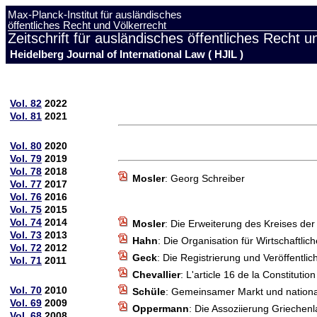
Max-Planck-Institut für ausländisches
öffentliches Recht und Völkerrecht
Zeitschrift für ausländisches öffentliches Recht u
Heidelberg Journal of International Law ( HJIL )
Vol. 82
2022
Vol. 81
2021
Vol. 80
2020
Vol. 79
2019
Vol. 78
2018
Mosler
: Georg Schreiber
Vol. 77
2017
Vol. 76
2016
Vol. 75
2015
Vol. 74
2014
Mosler
: Die Erweiterung des Kreises der
Vol. 73
2013
Hahn
: Die Organisation für Wirtschaft
Vol. 72
2012
Geck
: Die Registrierung und Veröffentlic
Vol. 71
2011
Chevallier
: L'article 16 de la Constitutio
Vol. 70
2010
Schüle
: Gemeinsamer Markt und national
Vol. 69
2009
Oppermann
: Die Assoziierung Griechen
Vol. 68
2008