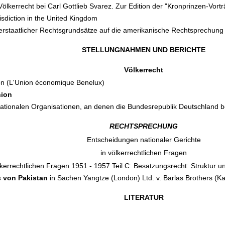
ölkerrecht bei Carl Gottlieb Svarez. Zur Edition der "Kronprinzen-Vort
risdiction in the United Kingdom
nnerstaatlicher Rechtsgrundsätze auf die amerikanische Rechtsprechung
STELLUNGNAHMEN UND BERICHTE
Völkerrecht
ion (L'Union économique Benelux)
nion
nationalen Organisationen, an denen die Bundesrepublik Deutschland bet
RECHTSPRECHUNG
Entscheidungen nationaler Gerichte
in völkerrechtlichen Fragen
kerrechtlichen Fragen 1951 - 1957 Teil C: Besatzungsrecht: Struktur 
s von Pakistan
in Sachen Yangtze (London) Ltd. v. Barlas Brothers (Ka
LITERATUR