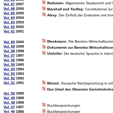
Reibstein
: Allgemeines Staatsrecht und V
Vol. 67
2007
Vol. 66
2006
Marshall and Yardley
: Constitutional Ju
Vol. 65
2005
Alexy
: Der Einfluß der Exekutive und i
Vol. 64
2004
Vol. 63
2003
Vol. 62
2002
Vol. 61
2001
Bleckmann
: Die Benelux-Wirtschaftsun
Vol. 60
2000
Vol. 59
1999
Dokumente zur Benelex-Wirtschaftsu
Vol. 58
1998
Ulshöfer
: Die deutsche Sprache in inter
Vol. 57
1997
Vol. 56
1996
Vol. 55
1995
Vol. 54
1994
Vol. 53
1993
Vol. 52
1992
Vol. 51
1991
Münch
: Deutsche Rechtsprechung in völ
Das Urteil des Obersten Gerichtshofe
Vol. 50
1990
Vol. 49
1989
Vol. 48
1988
Buchbesprechungen
Vol. 47
1987
Vol. 46
1986
Buchbesprechungen